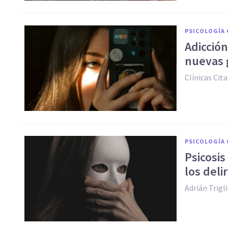
PSICOLOGÍA 
Adicción
nuevas 
Clínicas Cita
PSICOLOGÍA 
Psicosis
los deli
Adrián Trigl