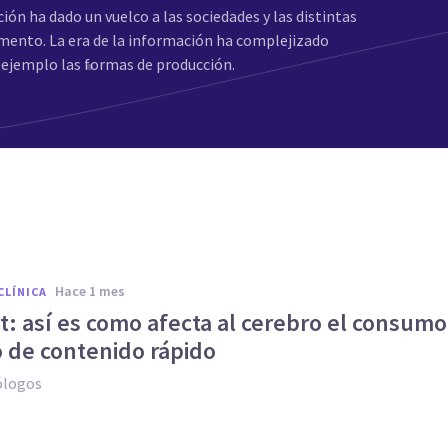
ón ha dado un vuelco a las sociedades y las distintas
mento. La era de la información ha complejizado
r ejemplo las formas de producción.
hace 1 mes
CLÍNICA
t: así es como afecta al cerebro el consumo
o de contenido rápido
ólogos