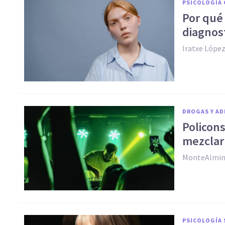
PSICOLOGÍA 
Por qué
diagnost
Iratxe Lópe
DROGAS Y AD
Policon
mezclar
MonteAlmin
PSICOLOGÍA 