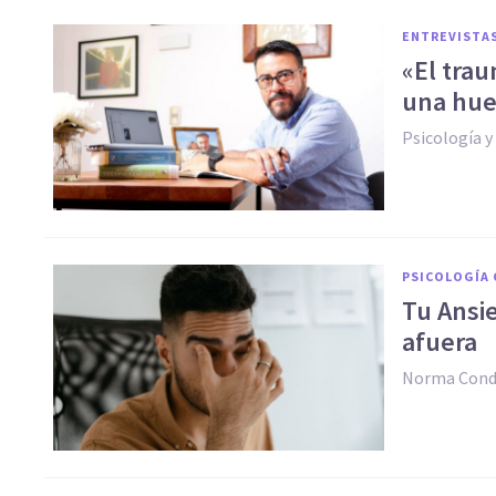
ENTREVISTA
«El trau
una hue
Psicología 
PSICOLOGÍA 
Tu Ansie
afuera
Norma Con