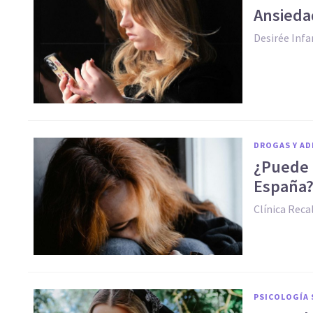
Ansiedad
Desirée Infa
DROGAS Y AD
¿Puede 
España
Clínica Reca
PSICOLOGÍA 