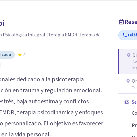
pi
Rese
 Psicológica Integral (Terapia EMDR, terapia de
Telé
ficado
5
Di
Av
Me
onales dedicado a la psicoterapia
On
Te
zación en trauma y regulación emocional.
strés, baja autoestima y conflictos
Se
 EMDR, terapia psicodinámica y enfoques
Co
o personalizado. El objetivo es favorecer
Pr
 en la vida personal.