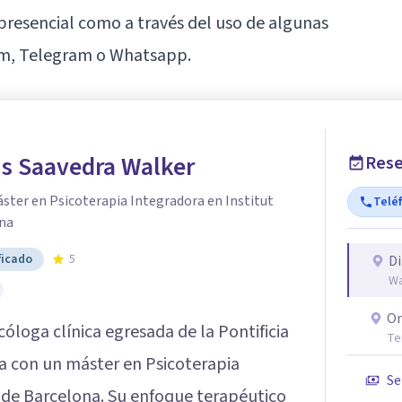
 presencial como a través del uso de algunas
om, Telegram o Whatsapp.
ús Saavedra Walker
Rese
ster en Psicoterapia Integradora en Institut
Telé
ona
ficado
5
Di
Wa
On
cóloga clínica egresada de la Pontificia
Te
ta con un máster en Psicoterapia
Se
s de Barcelona. Su enfoque terapéutico