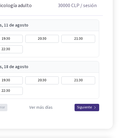
icología adulto
30000
CLP
/ sesión
s, 11 de agosto
19:30
20:30
21:30
22:30
s, 18 de agosto
19:30
20:30
21:30
22:30
Ver más días
rior
Siguiente