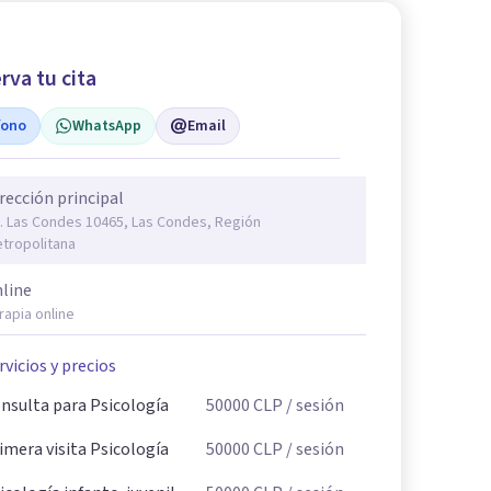
rva tu cita
fono
WhatsApp
Email
rección principal
. Las Condes 10465, Las Condes, Región
tropolitana
line
rapia online
rvicios y precios
nsulta para Psicología
50000
CLP
/ sesión
imera visita Psicología
50000
CLP
/ sesión