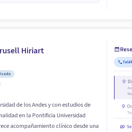
rusell Hiriart
Rese
Telé
ficado
Di
Av
Me
sidad de los Andes y con estudios de
On
Te
alidad en la Pontificia Universidad
rece acompañamiento clínico desde una
Se