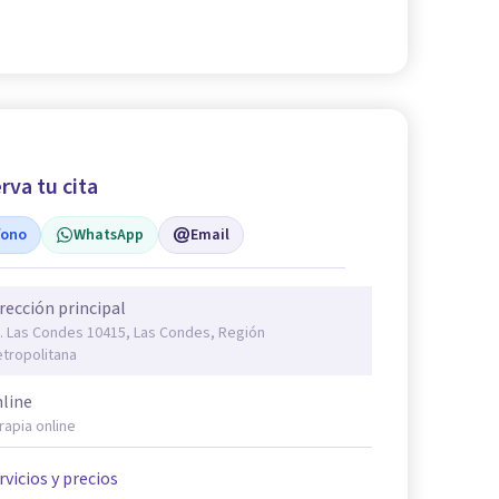
rva tu cita
fono
WhatsApp
Email
rección principal
. Las Condes 10415, Las Condes, Región
tropolitana
line
rapia online
rvicios y precios