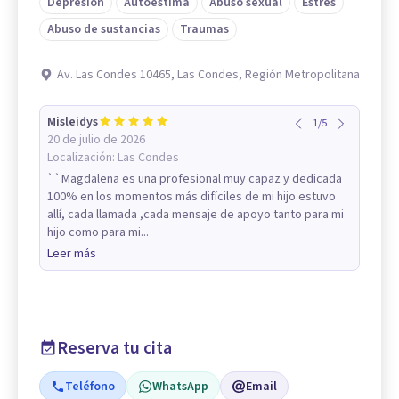
Depresión
Autoestima
Abuso sexual
Estrés
Abuso de sustancias
Traumas
Av. Las Condes 10465, Las Condes, Región Metropolitana
Misleidys
1
/
5
20 de julio de 2026
Localización:
Las Condes
``Magdalena es una profesional muy capaz y dedicada
100% en los momentos más difíciles de mi hijo estuvo
allí, cada llamada ,cada mensaje de apoyo tanto para mi
hijo como para mi...
Leer más
Reserva tu cita
Teléfono
WhatsApp
Email