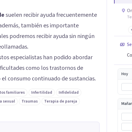
On
de
suelen recibir ayuda frecuentemente
Te
 además, también es importante
ales podremos recibir ayuda sin ningún
Se
eollamadas.
Co
estos especialistas han podido abordar
ficultades como los trastornos de
Hoy
o el consumo continuado de sustancias.
tos familiares
Infertilidad
Infidelidad
a sexual
Traumas
Terapia de pareja
Maña