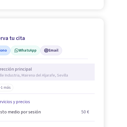
rva tu cita
fono
WhatsApp
Email
rección principal
lle Industria, Mairena del Aljarafe, Sevilla
+1 más
rvicios y precios
sto medio por sesión
50 €