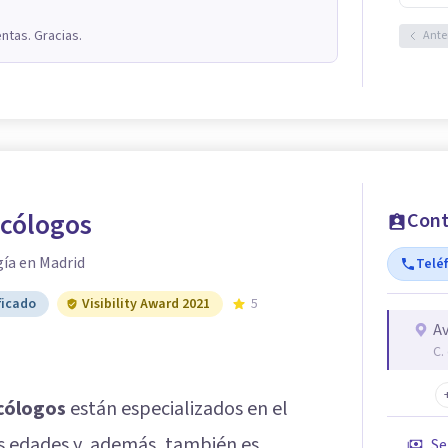
ntas. Gracias.
Ante
icólogos
Cont
gía en Madrid
Telé
ficado
Visibility Award 2021
5
Av
C.
cólogos
están especializados en el
s edades y, además, también es
Se