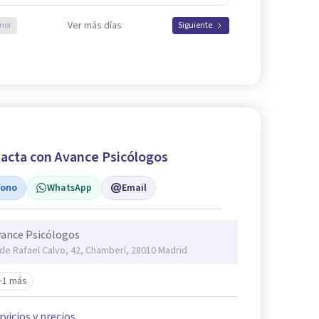
Ver más días
rior
Siguiente
acta con Avance Psicólogos
fono
WhatsApp
Email
ance Psicólogos
 de Rafael Calvo, 42, Chamberí, 28010 Madrid
+1 más
rvicios y precios