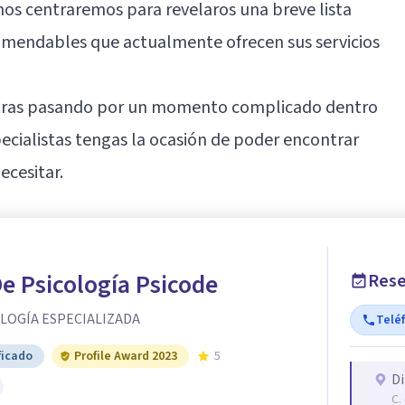
nos centraremos para revelaros una breve lista
comendables que actualmente ofrecen sus servicios
ntras pasando por un momento complicado dentro
pecialistas tengas la ocasión de poder encontrar
cesitar.
De Psicología Psicode
Rese
OLOGÍA ESPECIALIZADA
Telé
ficado
Profile Award 2023
5
Di
C.