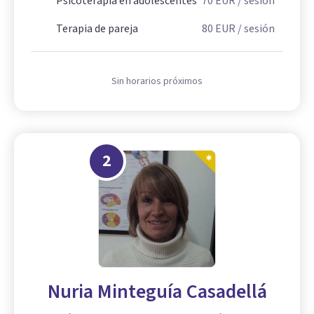
Psicoterapia en adolescentes
70
EUR
/ sesión
Terapia de pareja
80
EUR
/ sesión
Sin horarios próximos
2
Nuria Minteguía Casadellá