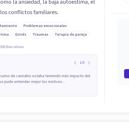
como la ansiedad, la baja autoestima, el
os conflictos familiares.
ntamiento
Problemas emocionales
stima
Estrés
Traumas
Terapia de pareja
8006 Barcelona
1
/
5
onsumo de cannabis estaba teniendo más impacto del
eso pude entender mejor los motivos...