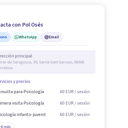
acta con Pol Osés
fono
WhatsApp
Email
rección principal
rrer de Saragossa, 39, Sarrià-Sant Gervasi, 08006
rcelona
rvicios y precios
nsulta para Psicología
60
EUR
/ sesión
imera visita Psicología
60
EUR
/ sesión
icología infanto-juvenil
60
EUR
/ sesión
+
8
más