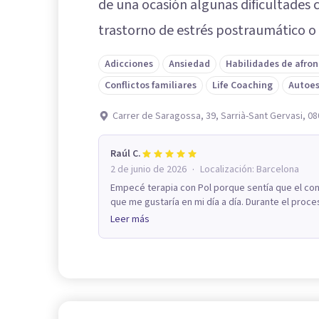
de una ocasión algunas dificultades 
trastorno de estrés postraumático o l
Adicciones
Ansiedad
Habilidades de afro
Conflictos familiares
Life Coaching
Autoe
Carrer de Saragossa, 39, Sarrià-Sant Gervasi, 0
Raúl C.
·
2 de junio de 2026
Localización:
Barcelona
Empecé terapia con Pol porque sentía que el c
que me gustaría en mi día a día. Durante el proc
Leer más