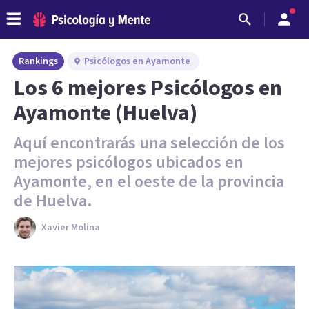
Rankings
Psicólogos en Ayamonte
Los 6 mejores Psicólogos en
Ayamonte (Huelva)
Aquí encontrarás una selección de los
mejores psicólogos ubicados en
Ayamonte, en el oeste de la provincia
de Huelva.
Xavier Molina