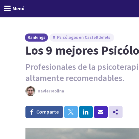
Menú
Rankings
Psicólogos en Castelldefels
Los 9 mejores Psicólo
Profesionales de la psicoterap
altamente recomendables.
Xavier Molina
Comparte