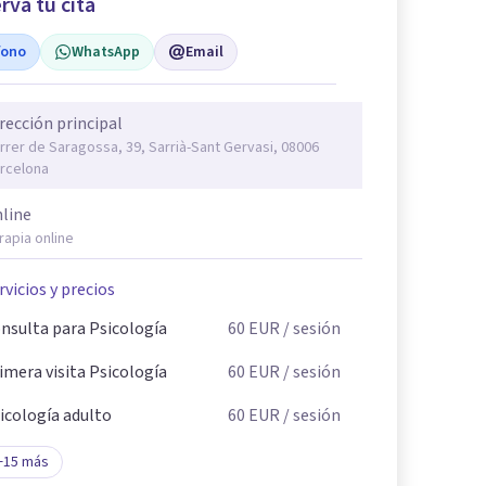
rva tu cita
fono
WhatsApp
Email
rección principal
rrer de Saragossa, 39, Sarrià-Sant Gervasi, 08006
rcelona
line
rapia online
rvicios y precios
nsulta para Psicología
60
EUR
/ sesión
imera visita Psicología
60
EUR
/ sesión
icología adulto
60
EUR
/ sesión
+
15
más