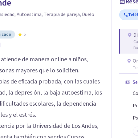
nde
Rese
siedad, Autoestima, Terapia de pareja, Duelo
Telé
ficado
5
Di
Ca
Ba
atiende de manera online a niños,
On
Te
onas mayores que lo soliciten.
pias de eficacia probada, con las cuales
Se
ad, la depresión, la baja autoestima, los
Co
 dificultades escolares, la dependencia
Pr
es y el estrés.
Ps
cencia por la Universidad de Los Andes,
uenta también con sendos Cursos