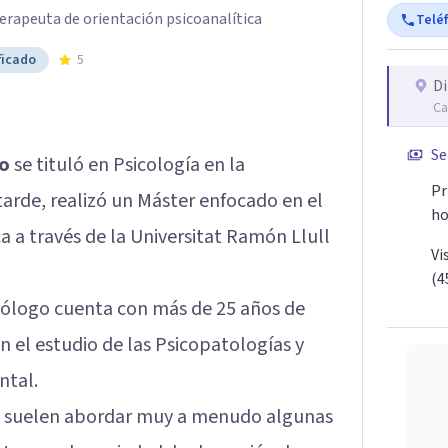
erapeuta de orientación psicoanalítica
Telé
ficado
5
Di
Ca
Se
go
se tituló en Psicología en la
Pr
tarde, realizó un Máster enfocado en el
ho
ca a través de la Universitat Ramón Llull
Vi
(4
cólogo cuenta con más de 25 años de
en el estudio de las Psicopatologías y
ntal.
 se suelen abordar muy a menudo algunas