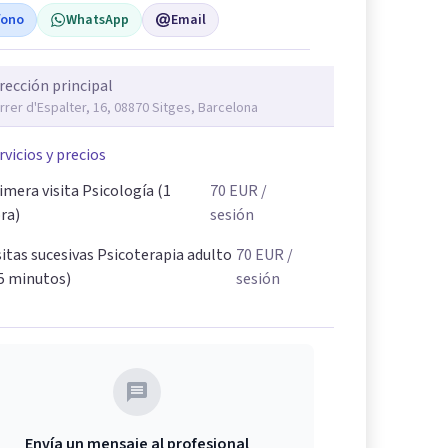
fono
WhatsApp
Email
rección principal
rrer d'Espalter, 16, 08870 Sitges, Barcelona
rvicios y precios
imera visita Psicología (1
70
EUR
/
ra)
sesión
sitas sucesivas Psicoterapia adulto
70
EUR
/
5 minutos)
sesión
Envía un mensaje al profesional