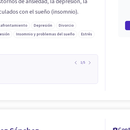
tornos de ansiedad, la depresión, la
culados con el sueño (insomnio).
 afrontamiento
Depresión
Divorcio
esión
Insomnio y problemas del sueño
Estrés
1
/
5
Cont