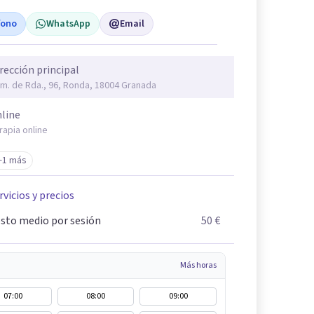
fono
WhatsApp
Email
rección principal
m. de Rda., 96, Ronda, 18004 Granada
line
rapia online
+1 más
rvicios y precios
sto medio por sesión
50 €
Más horas
07:00
08:00
09:00