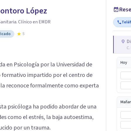
Montoro López
Rese
Sanitaria. Clínico en EMDR
Telé
ficado
5
Di
C.
Hoy
da en Psicología por la Universidad de
 formativo impartido por el centro de
al la reconoce formalmente como experta
Maña
 esta psicóloga ha podido abordar de una
es como el estrés, la baja autoestima,
ducido por un trauma.