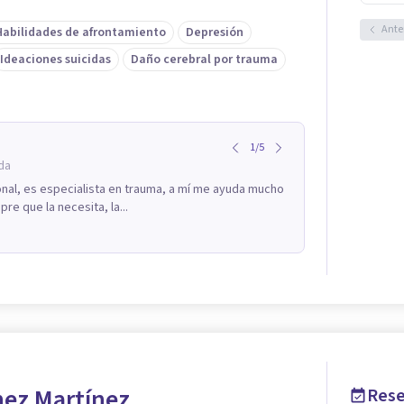
Ante
Habilidades de afrontamiento
Depresión
Ideaciones suicidas
Daño cerebral por trauma
1
/
5
da
nal, es especialista en trauma, a mí me ayuda mucho
re que la necesita, la...
hez Martínez
Rese