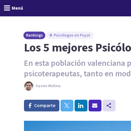
Menú
Rankings
Psicólogos en Puçol
Los 5 mejores Psicól
En esta población valenciana 
psicoterapeutas, tanto en mod
Xavier Molina
Comparte