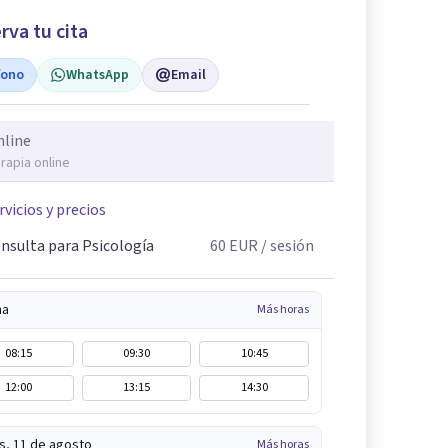
rva tu cita
fono
WhatsApp
Email
nline
rapia online
rvicios y precios
nsulta para Psicología
60
EUR
/ sesión
na
Más horas
08:15
09:30
10:45
12:00
13:15
14:30
s, 11 de agosto
Más horas