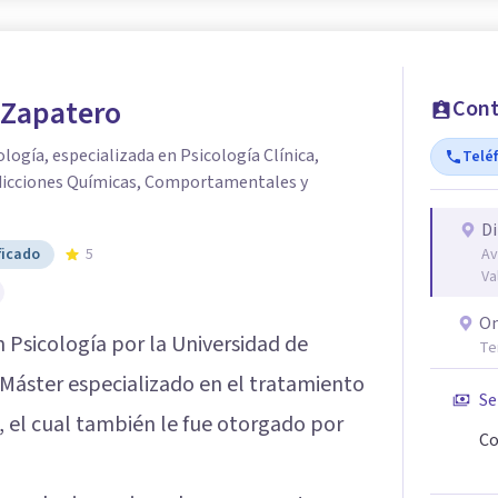
 Zapatero
Cont
ología, especializada en Psicología Clínica,
Telé
dicciones Químicas, Comportamentales y
Di
ficado
5
Av
Va
On
n Psicología por la Universidad de
Te
n Máster especializado en el tratamiento
Se
 el cual también le fue otorgado por
Co