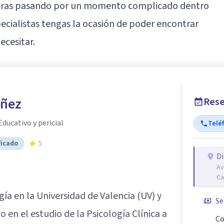
ntras pasando por un momento complicado dentro
pecialistas tengas la ocasión de poder encontrar
cesitar.
áñez
Rese
Educativo y pericial
Telé
ficado
5
Di
Av
Ca
gía en la Universidad de Valencia (UV) y
Se
 en el estudio de la Psicología Clínica a
Co