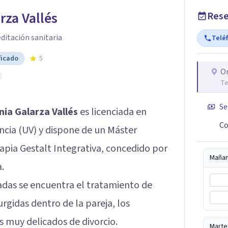
rza Vallés
Rese
ditación sanitaria
Telé
ficado
5
O
Te
Se
nia Galarza Vallés
es licenciada en
Co
encia (UV) y dispone de un Máster
rapia Gestalt Integrativa, concedido por
Maña
.
adas se encuentra el tratamiento de
urgidas dentro de la pareja, los
s muy delicados de divorcio.
Marte