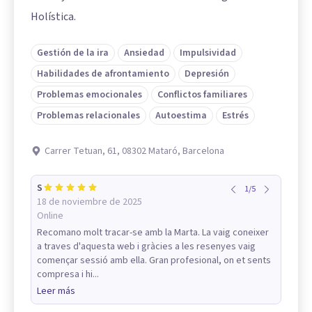
Holística.
Gestión de la ira
Ansiedad
Impulsividad
Habilidades de afrontamiento
Depresión
Problemas emocionales
Conflictos familiares
Problemas relacionales
Autoestima
Estrés
Carrer Tetuan, 61, 08302 Mataró, Barcelona
S
1
/
5
18 de noviembre de 2025
Online
Recomano molt tracar-se amb la Marta. La vaig coneixer
a traves d'aquesta web i gràcies a les resenyes vaig
començar sessió amb ella. Gran profesional, on et sents
compresa i hi...
Leer más