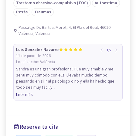
Trastorno obsesivo-compulsivo (TOC)
Autoestima
Estrés
Traumas
Passatge Dr. Bartual Moret, 4, El Pla del Real, 46010
València, Valencia
Luis Gonzalez Navarro
1
/
2
11 de junio de 2026
Localización:
València
Sandra es una gran profesional. Fue muy amable y me
sentí muy cómodo con ella. Llevaba mucho tiempo
pensando en si ir al psicologo o no y ella ha hecho que
todo sea muy fácil y...
Leer más
Reserva tu cita