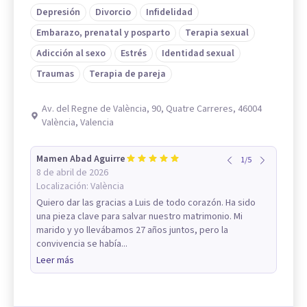
Depresión
Divorcio
Infidelidad
Embarazo, prenatal y posparto
Terapia sexual
Adicción al sexo
Estrés
Identidad sexual
Traumas
Terapia de pareja
Av. del Regne de València, 90, Quatre Carreres, 46004
València, Valencia
Mamen Abad Aguirre
1
/
5
8 de abril de 2026
Localización:
València
Quiero dar las gracias a Luis de todo corazón. Ha sido
una pieza clave para salvar nuestro matrimonio. Mi
marido y yo llevábamos 27 años juntos, pero la
convivencia se había...
Leer más