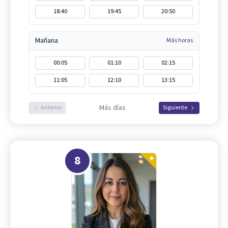
18:40
19:45
20:50
Mañana
Más horas
00:05
01:10
02:15
11:05
12:10
13:15
Más días
Anterior
Siguiente
8