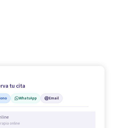
rva tu cita
fono
WhatsApp
Email
nline
rapia online