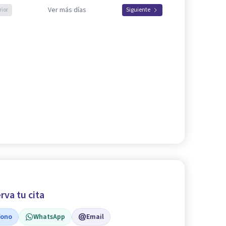
Ver más días
rior
Siguiente
rva tu cita
fono
WhatsApp
Email