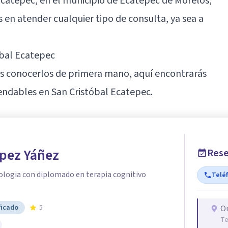
Ecatepec, en el municipio de
Ecatepec de Morelos
,
en atender cualquier tipo de consulta, ya sea a
óbal Ecatepec
as conocerlos de primera mano, aquí encontrarás
endables en San Cristóbal Ecatepec.
ópez Yáñez
Rese
ologia con diplomado en terapia cognitivo
Telé
ficado
5
O
Te