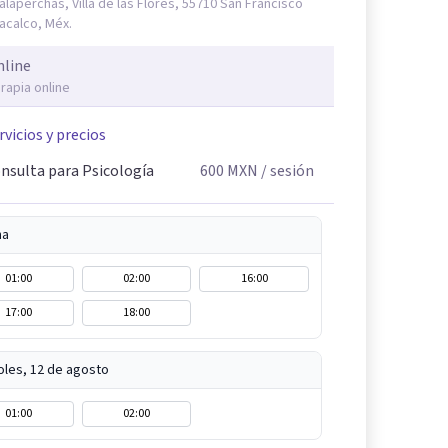
alaperchas, Villa de las Flores, 55710 San Francisco
acalco, Méx.
nline
rapia online
rvicios y precios
nsulta para Psicología
600
MXN
/ sesión
na
01:00
02:00
16:00
17:00
18:00
oles, 12 de agosto
01:00
02:00