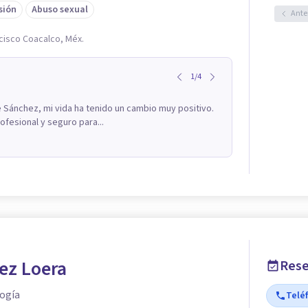
sión
Abuso sexual
Ante
ncisco Coacalco, Méx.
1
/
4
re Sánchez, mi vida ha tenido un cambio muy positivo.
ofesional y seguro para...
ez Loera
Rese
logía
Telé