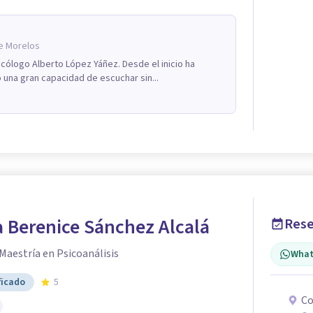
e Morelos
icólogo Alberto López Yáñez. Desde el inicio ha
una gran capacidad de escuchar sin...
 Berenice Sánchez Alcalá
Rese
 Maestría en Psicoanálisis
What
ficado
5
Co