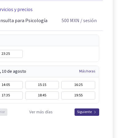
rvicios y precios
nsulta para Psicología
500
MXN
/ sesión
23:25
, 10 de agosto
Más horas
14:05
15:15
16:25
17:35
18:45
19:55
Ver más días
rior
Siguiente