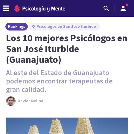
Rankings
Psicólogos en San José Iturbide
Los 10 mejores Psicólogos en
San José Iturbide
(Guanajuato)
Al este del Estado de Guanajuato
podemos encontrar terapeutas de
gran calidad.
Xavier Molina