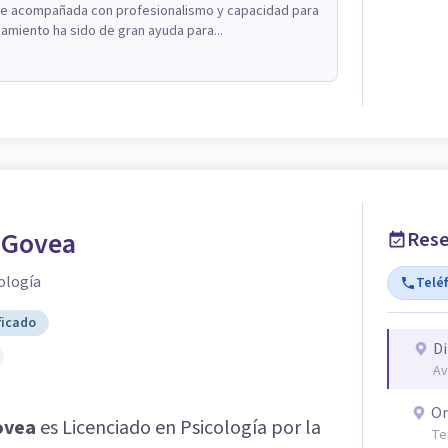
fue acompañada con profesionalismo y capacidad para
miento ha sido de gran ayuda para...
 Govea
Rese
ología
Telé
ficado
Di
Av
On
ovea
es Licenciado en Psicología por la
Te