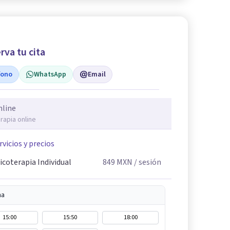
rva tu cita
fono
WhatsApp
Email
nline
rapia online
rvicios y precios
icoterapia Individual
849
MXN
/ sesión
na
15:00
15:50
18:00