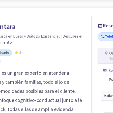
ntara
Rese
ista en Duelo y Diálogo Existencial | Descubre el
Telé
imiento
ficado
5
O
Te
Se
a
es un gran experto en atender a
Ps
 y también familias, todo ello de
modidades posibles para el cliente.
Maña
nfoque cognitivo-conductual junto a la
k, todas ellas de amplia evidencia