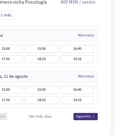
imera visita Psicología
600
MXN
/ sesión
+
1
más
na
Más horas
15:00
15:50
16:40
17:30
18:20
19:10
s, 11 de agosto
Más horas
15:00
15:50
16:40
17:30
18:20
19:10
Ver más días
rior
Siguiente