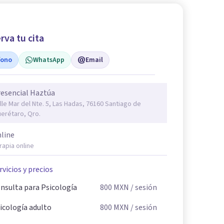
rva tu cita
fono
WhatsApp
Email
esencial Haztúa
lle Mar del Nte. 5, Las Hadas, 76160 Santiago de
erétaro, Qro.
line
rapia online
rvicios y precios
nsulta para Psicología
800
MXN
/ sesión
icología adulto
800
MXN
/ sesión