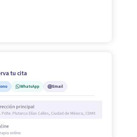
rva tu cita
fono
WhatsApp
Email
rección principal
. Pdte. Plutarco Elías Calles, Ciudad de México, CDMX
line
rapia online