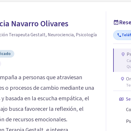
cia Navarro Olivares
Rese
ación Terapeuta Gestalt, Neurociencia, Psicología
Telé
ficado
Pr
Ca
Qu
mpaña a personas que atraviesan
On
Te
ales o procesos de cambio mediante una
 y basada en la escucha empática, el
Se
ajo busca favorecer la reflexión, el
Co
ón de recursos emocionales.
Ps
en Terapia Gestalt, e integra