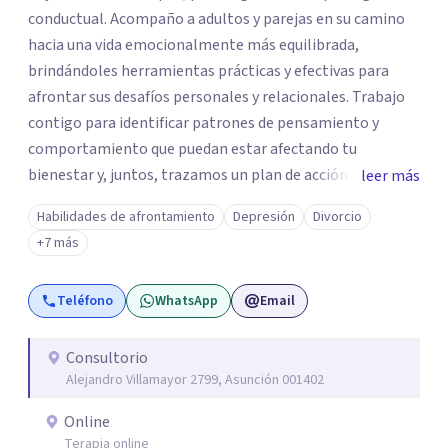
conductual. Acompaño a adultos y parejas en su camino
hacia una vida emocionalmente más equilibrada,
brindándoles herramientas prácticas y efectivas para
afrontar sus desafíos personales y relacionales. Trabajo
contigo para identificar patrones de pensamiento y
comportamiento que puedan estar afectando tu
bienestar y, juntos, trazamos un plan de acción basado en
leer más
la evidencia científica. ¿Qué ofrezco? • Terapia para
Habilidades de afrontamiento
Depresión
Divorcio
adultos: Abordaje de ansiedad, estrés, depresión y otros
+7 más
problemas emocionales. • Terapia de pareja: Mejora de la
comunicación, resolución de conflictos y fortalecimiento
Teléfono
WhatsApp
Email
de la conexión. Mi enfoque busca ofrecer un espacio
seguro y sin juicios, donde puedas expresarte libremente
y encontrar claridad para avanzar hacia tus metas. Estoy
Consultorio
Alejandro Villamayor 2799, Asunción 001402
aquí para ayudarte a construir la vida y las relaciones que
deseas.
Online
Terapia online