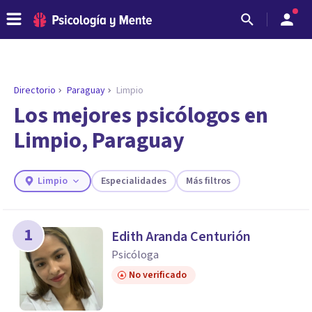
Directorio
Paraguay
Limpio
ENCONTRAR MI TERAPEUTA
¿Necesitas ayuda para encontrar el
Los mejores psicólogos en
psicólogo adecuado?
Limpio, Paraguay
Responde a unas breves preguntas y te ofreceremos
los profesionales que más se ajustan a tus
necesidades.
Limpio
Especialidades
Más filtros
Responder cuestionario
1
Edith Aranda Centurión
Psicóloga
No verificado