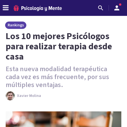
Rankings
Los 10 mejores Psicólogos
para realizar terapia desde
casa
Esta nueva modalidad terapéutica
cada vez es más frecuente, por sus
múltiples ventajas.
Xavier Molina