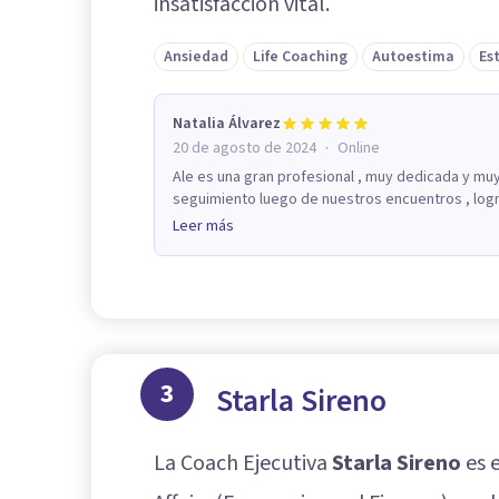
insatisfacción vital.
Ansiedad
Life Coaching
Autoestima
Es
Natalia Álvarez
·
20 de agosto de 2024
Online
Ale es una gran profesional , muy dedicada y muy
seguimiento luego de nuestros encuentros , logra
Leer más
3
Starla Sireno
La Coach Ejecutiva
Starla Sireno
es 