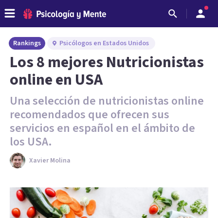
Rankings
Psicólogos en Estados Unidos
Los 8 mejores Nutricionistas
online en USA
Una selección de nutricionistas online
recomendados que ofrecen sus
servicios en español en el ámbito de
los USA.
Xavier Molina