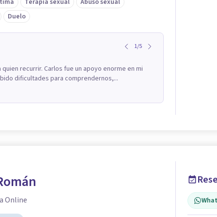
tima
Terapia sexual
Abuso sexual
Duelo
1
/
5
quien recurrir. Carlos fue un apoyo enorme en mi
bido dificultades para comprendernos,...
 Román
Rese
a Online
What