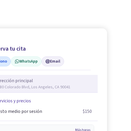
rva tu cita
fono
WhatsApp
Email
rección principal
80 Colorado Blvd, Los Angeles, CA 90041
rvicios y precios
sto medio por sesión
$150
Más horas