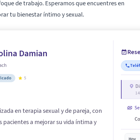
nfoque de trabajo. Esperamos que encuentres en
orar tu bienestar íntimo y sexual.
olina Damian
Rese
ach
Telé
ficado
5
Di
14
Se
izada en terapia sexual y de pareja, con
Co
 pacientes a mejorar su vida íntima y
Hoy