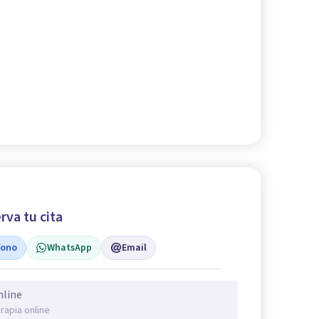
rva tu cita
fono
WhatsApp
Email
nline
rapia online