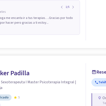
1
/
5
eles
oga me encanta ir a tus terapias….Gracias por todo
or hacer pero gracias a ti estoy...
ker Padilla
Rese
| Sexoterapeuta I Master Psicoterapia Integral |
Telé
ja
ficado
5
O
Te