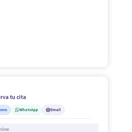
rva tu cita
fono
WhatsApp
Email
nline