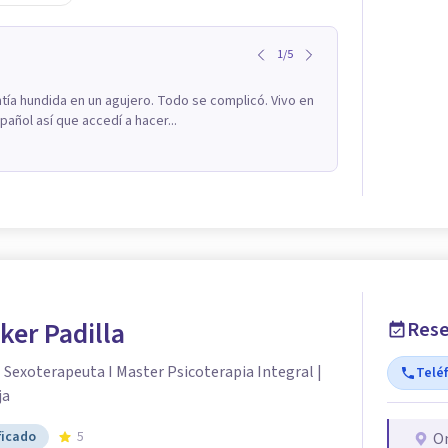
1
/
5
ía hundida en un agujero. Todo se complicó. Vivo en
añol así que accedí a hacer...
ker Padilla
Rese
| Sexoterapeuta I Master Psicoterapia Integral |
Telé
ja
ficado
5
O