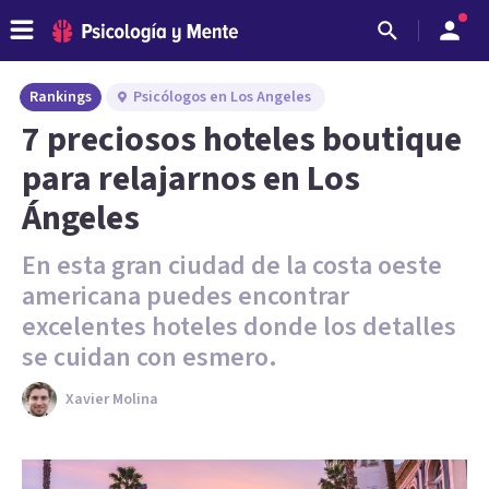
Rankings
Psicólogos en Los Angeles
7 preciosos hoteles boutique
para relajarnos en Los
Ángeles
En esta gran ciudad de la costa oeste
americana puedes encontrar
excelentes hoteles donde los detalles
se cuidan con esmero.
Xavier Molina