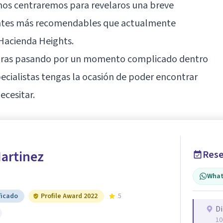
 nos centraremos para revelaros una breve
antes más recomendables que actualmente
 Hacienda Heights.
ntras pasando por un momento complicado dentro
pecialistas tengas la ocasión de poder encontrar
cesitar.
Martinez
Rese
What
ficado
Profile Award 2022
5
Di
10