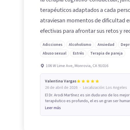
terapéuticos adaptados a cada perso
atraviesan momentos de dificultad 
efectivas para afrontar sus retos y re
Adicciones
Alcoholismo
Ansiedad
Depr
Abuso sexual
Estrés
Terapia de pareja
106 W Lime Ave, Monrovia, CA 91016
Valentina Vargas
·
26 de abril de 2026
Localización:
Los Angeles
El Dr. Arodi Martínez es sin duda uno de los mejo
terapéutico es profundo, el es un gran ser human
Leer más