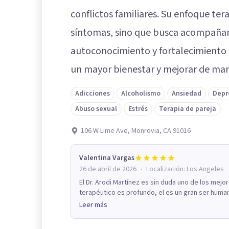
conflictos familiares. Su enfoque tera
síntomas, sino que busca acompañar 
autoconocimiento y fortalecimiento 
un mayor bienestar y mejorar de mane
Adicciones
Alcoholismo
Ansiedad
Depr
Abuso sexual
Estrés
Terapia de pareja
106 W Lime Ave, Monrovia, CA 91016
Valentina Vargas
·
26 de abril de 2026
Localización:
Los Angeles
El Dr. Arodi Martínez es sin duda uno de los mejo
terapéutico es profundo, el es un gran ser human
Leer más