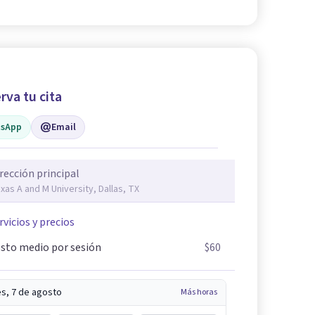
rva tu cita
sApp
Email
rección principal
xas A and M University, Dallas, TX
rvicios y precios
sto medio por sesión
$60
es, 7 de agosto
Más horas