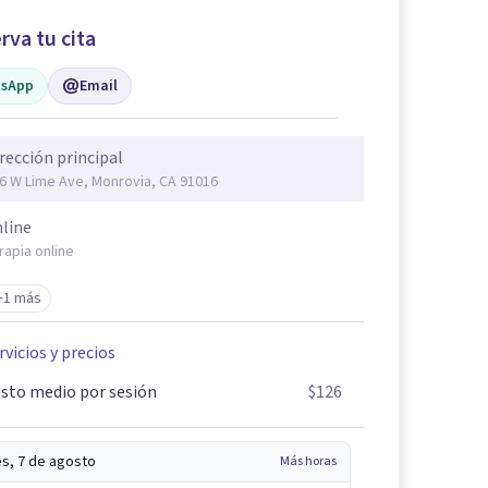
rva tu cita
sApp
Email
rección principal
6 W Lime Ave, Monrovia, CA 91016
line
rapia online
+1 más
rvicios y precios
sto medio por sesión
$126
es, 7 de agosto
Más horas