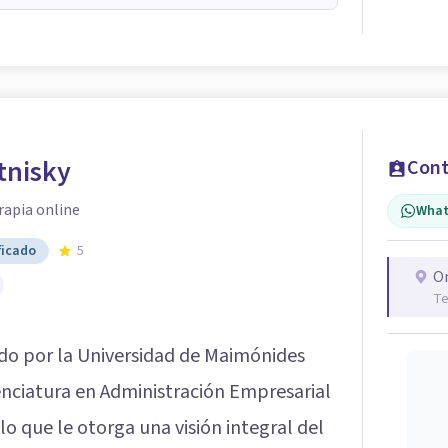
tnisky
Cont
rapia online
What
ficado
5
O
Te
ado por la Universidad de Maimónides
nciatura en Administración Empresarial
lo que le otorga una visión integral del