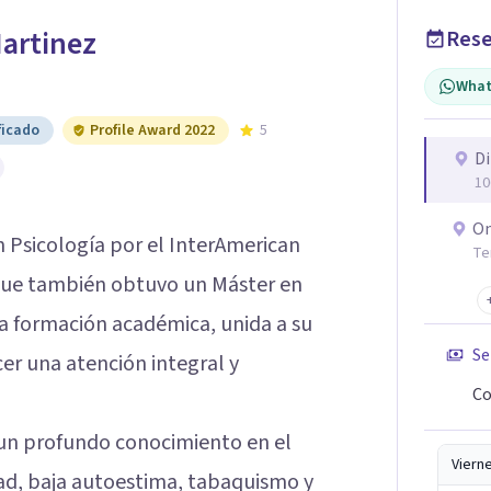
Martinez
Rese
What
ficado
Profile Award 2022
5
Di
10
On
 Psicología por el InterAmerican
Te
a que también obtuvo un Máster en
ida formación académica, unida a su
Se
cer una atención integral y
Co
o un profundo conocimiento en el
Viern
ad, baja autoestima, tabaquismo y