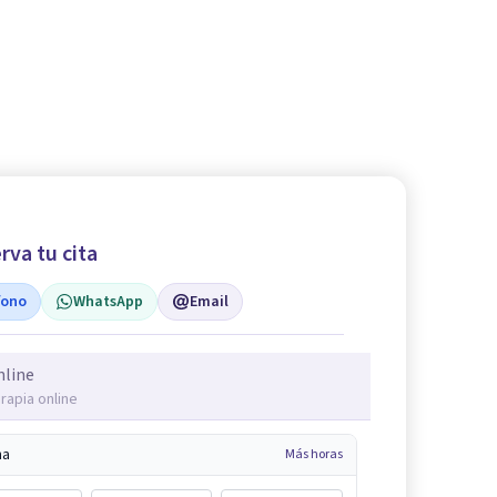
rva tu cita
fono
WhatsApp
Email
nline
rapia online
na
Más horas