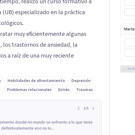
tiempo, realizó un curso formativo a
 (UB) especializado en la práctica
cológicos.
Marte
tratar muy eficientemente algunas
 los trastornos de ansiedad, la
os a raíz de una muy reciente
Ante
a
Habilidades de afrontamiento
Depresión
s
Problemas relacionales
Estrés
Traumas
1
/
5
 momento donde mi mundo se enfrento a lo que tenia
definitivatemente eso no lo...