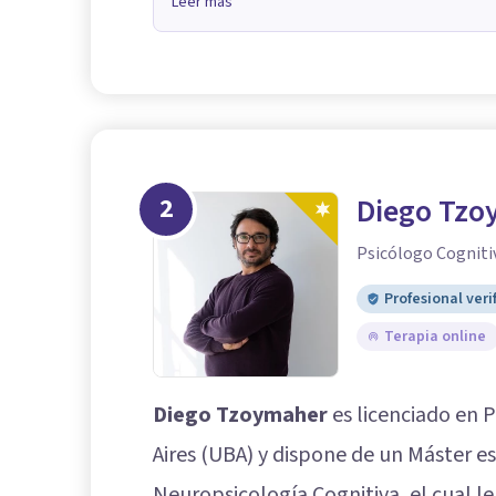
Leer más
2
Diego Tzo
Psicólogo Cogniti
Profesional veri
Terapia online
Diego Tzoymaher
es licenciado en 
Aires (UBA) y dispone de un Máster e
Neuropsicología Cognitiva, el cual le