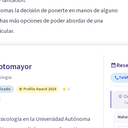
 Plantation.
tomas la decisión de ponerte en manos de alguno
uchas más opciones de poder abordar de una
cular.
Sotomayor
Rese
ologia
Telé
ficado
Profile Award 2024
5
O
Te
Maña
Psicología en la Universidad Autónoma