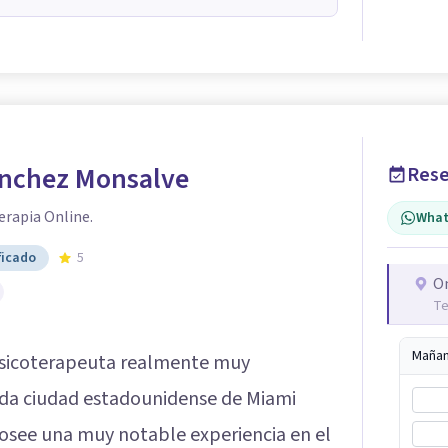
anchez Monsalve
Rese
erapia Online.
What
ficado
5
O
Te
Maña
sicoterapeuta realmente muy
ida ciudad estadounidense de Miami
osee una muy notable experiencia en el