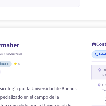
ymaher
Cont
vo Conductual
Telé
ficado
5
Di
N 
On
Psicología por la Universidad de Buenos
Te
specializado en el campo de la
 fue concedido por la Universidad de