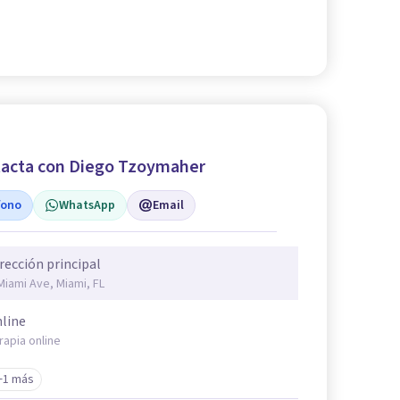
acta con Diego Tzoymaher
fono
WhatsApp
Email
rección principal
Miami Ave, Miami, FL
line
rapia online
+1 más