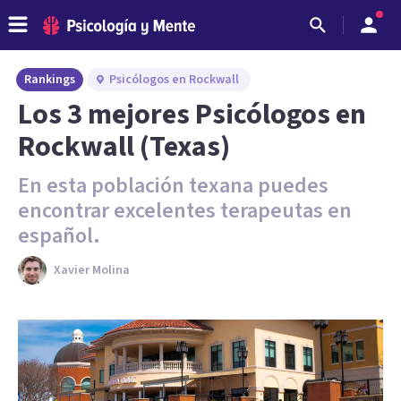
Rankings
Psicólogos en Rockwall
Los 3 mejores Psicólogos en
Rockwall (Texas)
En esta población texana puedes
encontrar excelentes terapeutas en
español.
Xavier Molina