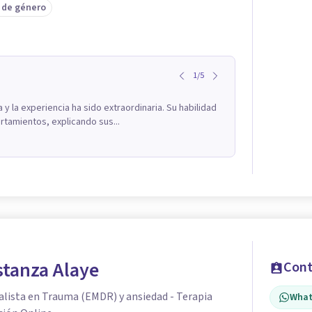
 de género
1
/
5
a y la experiencia ha sido extraordinaria. Su habilidad
tamientos, explicando sus...
stanza Alaye
Cont
alista en Trauma (EMDR) y ansiedad - Terapia
What