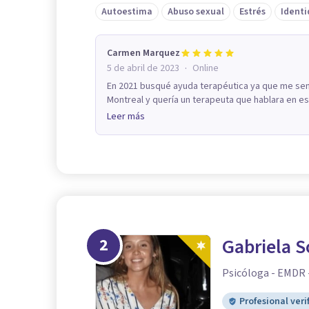
Autoestima
Abuso sexual
Estrés
Identi
Carmen Marquez
·
5 de abril de 2023
Online
En 2021 busqué ayuda terapéutica ya que me sent
Montreal y quería un terapeuta que hablara en esp
Leer más
2
Gabriela S
Psicóloga - EMDR 
Profesional veri