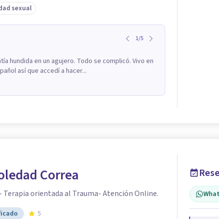
dad sexual
1
/
5
ía hundida en un agujero. Todo se complicó. Vivo en
añol así que accedí a hacer...
oledad Correa
Rese
- Terapia orientada al Trauma- Atención Online.
What
ficado
5