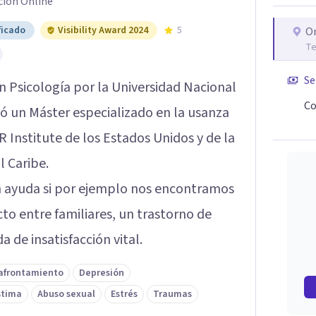
ción Online
ficado
Visibility Award 2024
5
O
Te
Se
en Psicología por la Universidad Nacional
Co
ó un Máster especializado en la usanza
 Institute de los Estados Unidos y de la
l Caribe.
n ayuda si por ejemplo nos encontramos
to entre familiares, un trastorno de
 de insatisfacción vital.
 afrontamiento
Depresión
stima
Abuso sexual
Estrés
Traumas