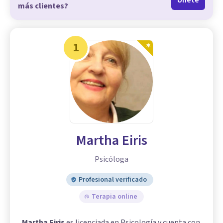
Únete
más clientes?
1
Martha Eiris
Psicóloga
Profesional verificado
Terapia online
Martha Eiris
es licenciada en Psicología y cuenta con