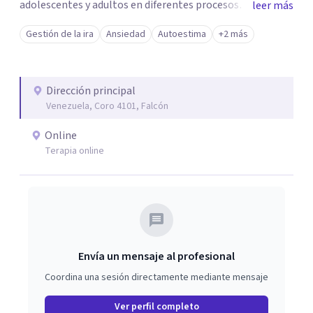
adolescentes y adultos en diferentes procesos
leer más
emocionales. Actualmente realizo consultas
Gestión de la ira
Ansiedad
Autoestima
+2 más
psicológicas en modalidad online, ofreciendo un servicio
accesible y personalizado para adaptarme a las
necesidades de cada paciente.
Dirección principal
Venezuela, Coro 4101, Falcón
Online
Terapia online
Envía un mensaje al profesional
Coordina una sesión directamente mediante mensaje
Ver perfil completo