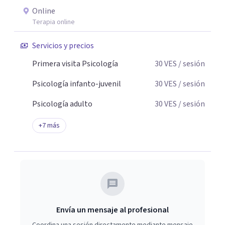
formación en psicodrama, lo que me permite integrar la
Online
emoción, el cuerpo y la historia personal en cada proceso.
Terapia online
En consulta encontrarás un espacio seguro, confidencial
Servicios y precios
y libre de juicios. Un lugar donde puedas hablar con
libertad, sentirte escuchada y acompañada, y construir
Primera visita Psicología
30
VES
/ sesión
cambios reales a tu propio ritmo. Mi compromiso es
Psicología infanto-juvenil
30
VES
/ sesión
ofrecerte una terapia cercana, respetuosa y
profundamente humana
Psicología adulto
30
VES
/ sesión
+
7
más
Envía un mensaje al profesional