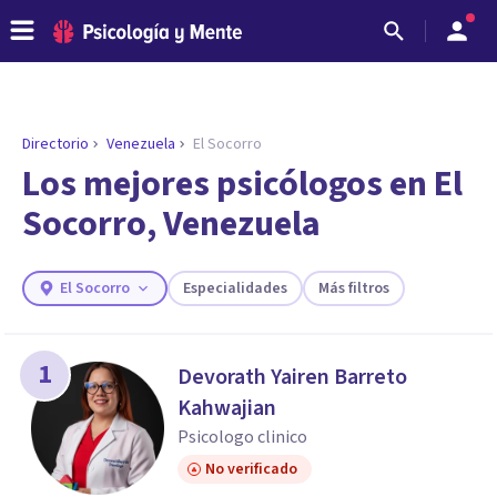
Directorio
Venezuela
El Socorro
ENCONTRAR MI TERAPEUTA
¿Necesitas ayuda para encontrar el
Los mejores psicólogos en El
psicólogo adecuado?
Socorro, Venezuela
Responde a unas breves preguntas y te ofreceremos
los profesionales que más se ajustan a tus
necesidades.
El Socorro
Especialidades
Más filtros
Responder cuestionario
1
Devorath Yairen Barreto
Kahwajian
Psicologo clinico
No verificado