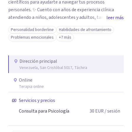
científicos para ayudarte a navegar tus procesos
personales. ✨ Cuento con años de experiencia clínica
atendiendo a niños, adolescentes y adultos, tanto en mi
leer más
consultorio privado como en entornos especializados. Me
Personalidad borderline
Habilidades de afrontamiento
especializo en el abordaje de traumas, trastornos del
Problemas emocionales
+7 más
ánimo, duelos y los desafíos emocionales que surgen con
la migración o la neurodivergencia. Mi enfoque es
integral: desde la contención en crisis hasta el diseño de
Dirección principal
tratamientos personalizados, mi meta es brindarte
Venezuela, San Cristóbal 5017, Táchira
herramientas reales para tu bienestar. 🫂 Mi formación
como Licenciada en Psicología, sumada a mis estudios en
Online
psicopatología, psicología clínica, comunitaria y
Terapia online
psicoterapia Gestalt, me permite ofrecerte una atención
Servicios y precios
clínica sólida y actualizada. Estoy aquí para escucharte y
trabajar juntos en tu proceso de resignificación y
Consulta para Psicología
30
EUR
/ sesión
crecimiento. 🌸