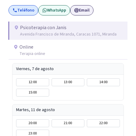
vínculos que te hacen daño. O tal vez buscas
Teléfono
WhatsApp
Email
herramientas para comprender y acompañar mejor a tus
hijos. Aquí encontrarás un espacio humano, profesional y
seguro para iniciar tu proceso de sanación. Si sientes que
Psicoterapia con Janis
Avenida Francisco de Miranda, Caracas 1071, Miranda
es el momento de transformar tu historia, estaré para
dar ese primer paso contigo.
Online
Terapia online
Viernes, 7 de agosto
12:00
13:00
14:00
15:00
Martes, 11 de agosto
20:00
21:00
22:00
23:00