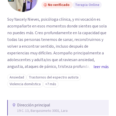
No verificado
Terapia Online
Soy Yaxcely Nieves, psicóloga clínica, y mi vocación es
acompañarte en esos momentos donde sientes que sola
no puedes más. Creo profundamente en la capacidad que
todas las personas tenemos de sanar, reconstruirnos y
volver a encontrar sentido, incluso después de
experiencias muy difíciles. Acompaño principalmente a
adolescentes y adulta/os que atraviesan ansiedad,
angustia, ataques de pánico, tristeza profunda, duelos
leer más
por muerte, migración o rupturas, baja autoestima,
Ansiedad
Trastornos del espectro autista
dependencia emocional, conflictos de pareja, estrés y
Violencia doméstica
+7 más
agotamiento. También trabajo con personas que han
vivido situaciones de violencia de género o sexual,
relaciones marcadas por el maltrato, o que se sienten
Dirección principal
desbordadas por contextos familiares, laborales o
19 C. 13, Barquisimeto 3001, Lara
migratorios exigentes. Mi enfoque es humanista, con