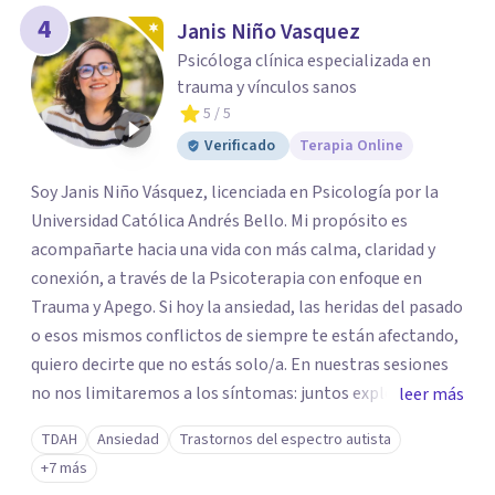
4
Janis Niño Vasquez
Psicóloga clínica especializada en
trauma y vínculos sanos
5
/ 5
Verificado
Terapia Online
Soy Janis Niño Vásquez, licenciada en Psicología por la
Universidad Católica Andrés Bello. Mi propósito es
acompañarte hacia una vida con más calma, claridad y
conexión, a través de la Psicoterapia con enfoque en
Trauma y Apego. Si hoy la ansiedad, las heridas del pasado
o esos mismos conflictos de siempre te están afectando,
quiero decirte que no estás solo/a. En nuestras sesiones
no nos limitaremos a los síntomas: juntos exploraremos
leer más
qué hay detrás de tu malestar, comprendiendo cómo tus
TDAH
Ansiedad
Trastornos del espectro autista
experiencias y vínculos han marcado tu historia. Quizás te
+7 más
cuesta poner límites, confiar en los demás o repites