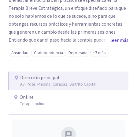
bienestar emocional. Mi práctica se especializa en la
Terapia Breve Estratégica, un enfoque diseñado para que
no solo hablemos de lo que te sucede, sino para que
obtengas recursos prácticos y herramientas concretas
que generen un cambio desde las primeras sesiones.
Entiendo que dar el paso hacia la terapia puede generar
leer más
dudas, pero si te sientes bloqueado por la ansiedad,
Ansiedad
Codependencia
Depresión
+7 más
ataques de pánico, miedos o el dolor de una ruptura, mi
objetivo es ayudarte a transformar esa parálisis en
acción. Trabajaremos juntos para superar duelos, fobias y
Dirección principal
el estrés cotidiano, devolviéndote el control de tu vida de
Av. Pdte. Medina, Caracas, Distrito Capital
forma ágil y efectiva.
Online
Terapia online