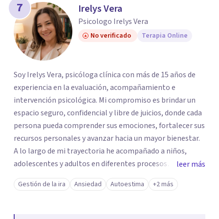
7
Irelys Vera
Psicologo Irelys Vera
No verificado
Terapia Online
Soy Irelys Vera, psicóloga clínica con más de 15 años de
experiencia en la evaluación, acompañamiento e
intervención psicológica. Mi compromiso es brindar un
espacio seguro, confidencial y libre de juicios, donde cada
persona pueda comprender sus emociones, fortalecer sus
recursos personales y avanzar hacia un mayor bienestar.
A lo largo de mi trayectoria he acompañado a niños,
adolescentes y adultos en diferentes procesos
leer más
emocionales. Actualmente realizo consultas
Gestión de la ira
Ansiedad
Autoestima
+2 más
psicológicas en modalidad online, ofreciendo un servicio
accesible y personalizado para adaptarme a las
necesidades de cada paciente.