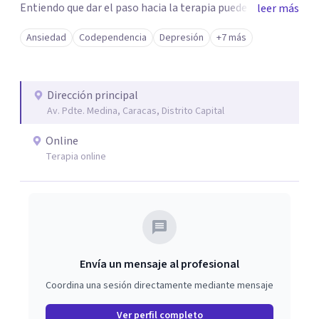
Entiendo que dar el paso hacia la terapia puede generar
leer más
dudas, pero si te sientes bloqueado por la ansiedad,
Ansiedad
Codependencia
Depresión
+7 más
ataques de pánico, miedos o el dolor de una ruptura, mi
objetivo es ayudarte a transformar esa parálisis en
acción. Trabajaremos juntos para superar duelos, fobias y
Dirección principal
el estrés cotidiano, devolviéndote el control de tu vida de
Av. Pdte. Medina, Caracas, Distrito Capital
forma ágil y efectiva.
Online
Terapia online
Envía un mensaje al profesional
Coordina una sesión directamente mediante mensaje
Ver perfil completo