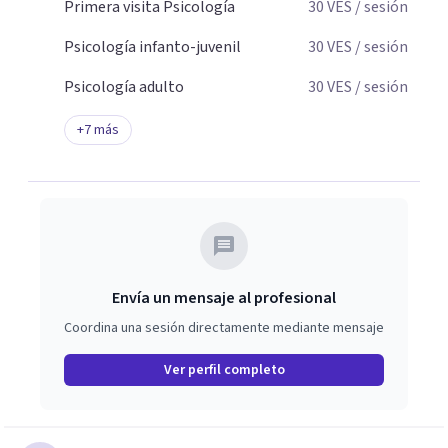
libertad, sentirte escuchada y acompañada, y construir
Primera visita Psicología
30
VES
/ sesión
cambios reales a tu propio ritmo. Mi compromiso es
Psicología infanto-juvenil
30
VES
/ sesión
ofrecerte una terapia cercana, respetuosa y
profundamente humana
Psicología adulto
30
VES
/ sesión
+
7
más
Envía un mensaje al profesional
Coordina una sesión directamente mediante mensaje
Ver perfil completo