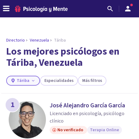
Directorio
Venezuela
Táriba
ENCONTRAR MI TERAPEUTA
¿Necesitas ayuda para encontrar el
Los mejores psicólogos en
psicólogo adecuado?
Táriba, Venezuela
Responde a unas breves preguntas y te ofreceremos
los profesionales que más se ajustan a tus
necesidades.
Táriba
Especialidades
Más filtros
Responder cuestionario
1
José Alejandro García García
Licenciado en psicología, psicólogo
clínico
No verificado
Terapia Online