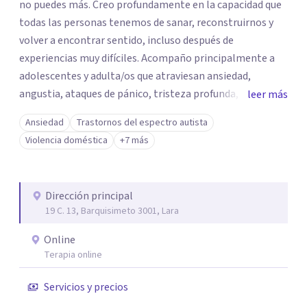
no puedes más. Creo profundamente en la capacidad que
todas las personas tenemos de sanar, reconstruirnos y
volver a encontrar sentido, incluso después de
experiencias muy difíciles. Acompaño principalmente a
adolescentes y adulta/os que atraviesan ansiedad,
angustia, ataques de pánico, tristeza profunda, duelos
leer más
por muerte, migración o rupturas, baja autoestima,
Ansiedad
Trastornos del espectro autista
dependencia emocional, conflictos de pareja, estrés y
Violencia doméstica
+7 más
agotamiento. También trabajo con personas que han
vivido situaciones de violencia de género o sexual,
relaciones marcadas por el maltrato, o que se sienten
Dirección principal
desbordadas por contextos familiares, laborales o
19 C. 13, Barquisimeto 3001, Lara
migratorios exigentes. Mi enfoque es humanista, con
formación en psicodrama, lo que me permite integrar la
Online
emoción, el cuerpo y la historia personal en cada proceso.
Terapia online
En consulta encontrarás un espacio seguro, confidencial
Servicios y precios
y libre de juicios. Un lugar donde puedas hablar con