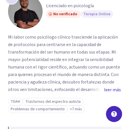
Licenciado en psicología
No verificado
Terapia Online
Mi labor como psicólogo clínico trasciende la aplicación
de protocolos para centrarse en la capacidad de
transformación del ser humano en todas sus etapas. Mi
mayor potencialidad reside en integrar la sensibilidad
humana con el rigor científico, actuando como un puente
para quienes procesan el mundo de manera distinta. Con
paciencia y agudeza clínica, descubro fortalezas donde
otros ven limitaciones, enfocando el desarrollo de
leer más
habilidades sociales en el autismo no como un ajuste a un
TDAH
Trastornos del espectro autista
molde, sino como una llave hacia la autonomía real. Esta
Problemas de comportamiento
+7 más
capacidad de observación profunda me permite transitar
con fluidez hacia la terapia con adolescentes y adultos,
ofreciendo una escucha activa y sin juicios capaz de