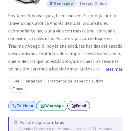
Verificado
Terapia Online
Soy Janis Niño Vásquez, licenciada en Psicología por la
Universidad Católica Andrés Bello. Mi propósito es
acompañarte hacia una vida con más calma, claridad y
conexión, a través de la Psicoterapia con enfoque en
Trauma y Apego. Si hoy la ansiedad, las heridas del pasado
o esos mismos conflictos de siempre te están afectando,
quiero decirte que no estás solo/a. En nuestras sesiones
no nos limitaremos a los síntomas: juntos exploraremos
leer más
qué hay detrás de tu malestar, comprendiendo cómo tus
TDAH
Ansiedad
Trastornos del espectro autista
experiencias y vínculos han marcado tu historia. Quizás te
+7 más
cuesta poner límites, confiar en los demás o repites
vínculos que te hacen daño. O tal vez buscas
Teléfono
WhatsApp
Email
herramientas para comprender y acompañar mejor a tus
hijos. Aquí encontrarás un espacio humano, profesional y
seguro para iniciar tu proceso de sanación. Si sientes que
Psicoterapia con Janis
Avenida Francisco de Miranda, Caracas 1071, Miranda
es el momento de transformar tu historia, estaré para