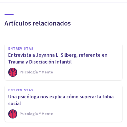
¿qué sabemos sobre el
trauma?
Artículos relacionados
Psicología Y Mente
ENTREVISTAS
Entrevista a Joyanna L. Silberg, referente en
Trauma y Disociación Infantil
Psicología Y Mente
ENTREVISTAS
ENTREVISTAS
«Tu mente te empuja a tomar
Una psicóloga nos explica cómo superar la fobia
el mismo camino de siempre»
social
Psicología Y Mente
Psicología Y Mente