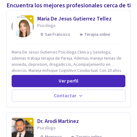
Encuentra los mejores profesionales cerca de ti
Maria De Jesus Gutierrez Tellez
Psicóloga
San Francisco
Terapia online
Maria De Jesus Gutierrez Psicologa Clinica y Sexologa,
ademas trabaja terapia de Pareja. Ademas maneja temas de
ansieda, depresion, drogadiccio, Acompa{amiento en
divorcio. Maneja enfoque Cognitivo Conductual. Con 20 años
de experiencia, constantemente capacitandose en las
Ver perfil
diferntes areas de la Salud Mental.
Contactar
Dr. Arodi Martinez
Psicólogo
Monrovia
Terapia online