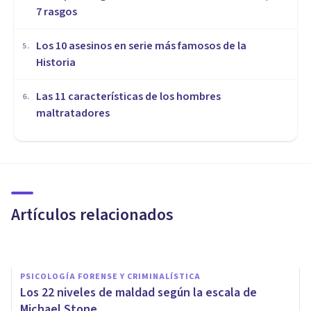
7 rasgos
Los 10 asesinos en serie más famosos de la
5
.
Historia
Las 11 características de los hombres
6
.
maltratadores
PSICOLOGÍA FORENSE Y CRIMINALÍSTICA
​Por qué el maltrato verbal
durante la infancia nos marca
Artículos relacionados
Arturo Torres
PSICOLOGÍA FORENSE Y CRIMINALÍSTICA
​Los 22 niveles de maldad según la escala de
Michael Stone