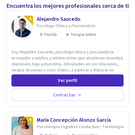
Encuentra los mejores profesionales cerca de ti
Alejandro Saucedo
Psicólogo Clínico y Psicoanalista
Florida
Terapia online
Soy Alejandro Saucedo, psicólogo clínico y psicoanalista.
Acompaño a adultos y adolescentes que atraviesan ansiedad,
depresión, baja autoestima, dificultades en sus relaciones,
terapia de pareja y crisis vitales, a explorar y elaborar en
profundidad los conflictos internos que generan malestar en
Ver perfil
su presente. A través del proceso psicoanalítico de
autoconocimiento y análisis, es posible acceder a las
historias personales, elaborar las experiencias del pasado y
Contactar
resignificarlas, liberando su influencia para construir un futuro
con mayor libertad y autenticidad. La terapia psicoanalítica
crea un espacio de verbalización libre y sin filtros. A través de
esta conversación abierta y del trabajo analítico conjunto, se
María Concepción Alonzo García
exploran las vivencias que aún condicionan el presente, se les
Psicoterapia Cognitivo Conductual / Tanatología
otorga un nuevo sentido y se transforma su impacto