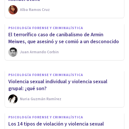
Alba Ramos Cruz
PSICOLOGÍA FORENSE Y CRIMINALÍSTICA
PSICOLOGÍA FORENSE Y CRIMINALÍSTICA
​¿Por qué algunos niños
​El terrorífico caso de canibalismo de Armin
pueden ser capaces de matar?
Meiwes, que asesinó y se comió a un desconocido
Juan Armando Corbin
Nuria Guzmán Ramírez
PSICOLOGÍA FORENSE Y CRIMINALÍSTICA
Violencia sexual individual y violencia sexual
grupal: ¿qué son?
Nuria Guzmán Ramírez
PSICOLOGÍA FORENSE Y CRIMINALÍSTICA
Los 14 tipos de violación y violencia sexual