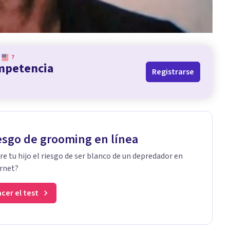
?
ompetencia
Registrarse
esgo de grooming en línea
re tu hijo el riesgo de ser blanco de un depredador en
rnet?
cer el test