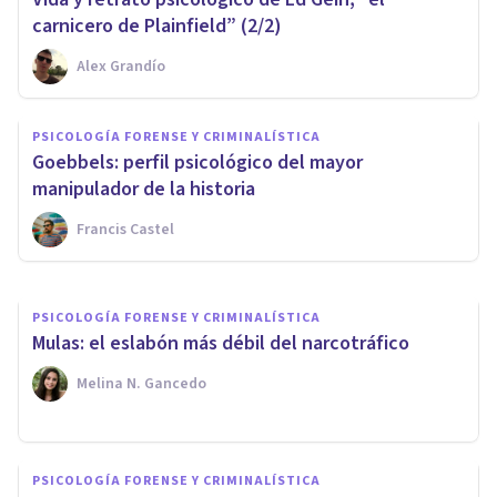
carnicero de Plainfield” (2/2)
Alex Grandío
PSICOLOGÍA FORENSE Y CRIMINALÍSTICA
​Perfil del maltratador de
PSICOLOGÍA FORENSE Y CRIMINALÍSTICA
violencia de género, en 12
Goebbels: perfil psicológico del mayor
rasgos
manipulador de la historia
Francis Castel
Oscar Castillero Mimenza
PSICOLOGÍA FORENSE Y CRIMINALÍSTICA
Mulas: el eslabón más débil del narcotráfico
Melina N. Gancedo
PSICOLOGÍA FORENSE Y CRIMINALÍSTICA