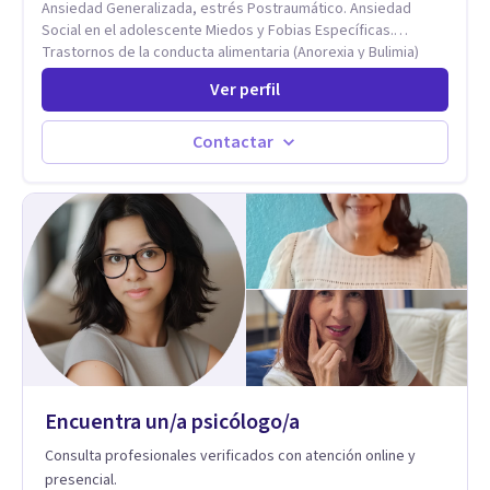
Ansiedad Generalizada, estrés Postraumático. Ansiedad
Social en el adolescente Miedos y Fobias Específicas.
Trastornos de la conducta alimentaria (Anorexia y Bulimia)
Modificación conductas no deseadas. Impulsividad,
Ver perfil
conductas obsesivas, compulsividad. Trastorno obsesivo
compulsivo. Tratamiento Eficaz para la Depresión (AC)
Evaluación, contención e intervención en riesgo Suicida
Contactar
Conductas autolesivas en el adolescente. Problemas con el
consumo de alcohol y sustancias. Tratamiento del Estrés.
Mindfulness. Estimulación temprana, Establecimiento del
vínculo del Apego Seguro. Orientación sexual,
Acompañamiento Tanatológico. Cuidados paliativos en
enfermedades crónicas.
Encuentra un/a psicólogo/a
Consulta profesionales verificados con atención online y
presencial.