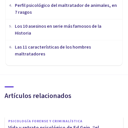
​Perfil psicológico del maltratador de animales, en
4
.
7 rasgos
Los 10 asesinos en serie más famosos de la
5
.
Historia
Las 11 características de los hombres
6
.
maltratadores
PSICOLOGÍA FORENSE Y CRIMINALÍSTICA
Ted Bundy: biografía de un
asesino en serie
Artículos relacionados
Oscar Castillero Mimenza
PSICOLOGÍA FORENSE Y CRIMINALÍSTICA
Vida y retrato psicológico de Ed Gein, “el