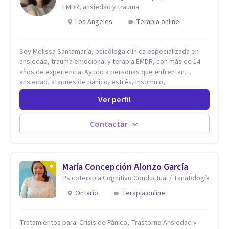
EMDR, ansiedad y trauma.
Los Angeles
Terapia online
Soy Melissa Santamaría, psicóloga clínica especializada en
ansiedad, trauma emocional y terapia EMDR, con más de 14
años de experiencia. Ayudo a personas que enfrentan
ansiedad, ataques de pánico, estrés, insomnio,
pensamientos intrusivos, baja autoestima y experiencias
Ver perfil
difíciles que continúan afectando su bienestar. Trabajo con
EMDR, terapia cognitivo-conductual y terapias contextuales
basadas en evidencia científica para ayudarte a comprender
Contactar
el origen de tu malestar, sanar heridas emocionales y
desarrollar herramientas para una vida más equilibrada.
Acompaño a adultos, adolescentes, parejas y familias en
procesos de crecimiento personal, regulación emocional y
María Concepción Alonzo García
recuperación del bienestar psicológico. Ofrezco terapia
Psicoterapia Cognitivo Conductual / Tanatología
online en español para personas que viven en Estados Unidos
Ontario
Terapia online
y otros países, brindando un espacio seguro, confidencial y
cercano donde puedas sentirte comprendido y acompañado
en cada etapa de tu proceso.
Tratamientos para: Crisis de Pánico, Trastorno Ansiedad y