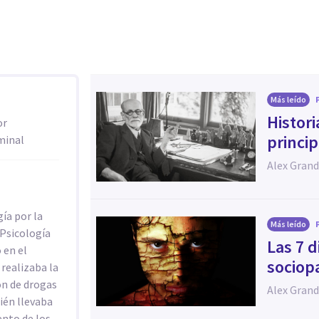
Más leído
Histori
or
princi
minal
Alex Grand
ía por la
Más leído
 Psicología
Las 7 d
 en el
sociop
realizaba la
ón de drogas
Alex Grand
ién llevaba
ento de los