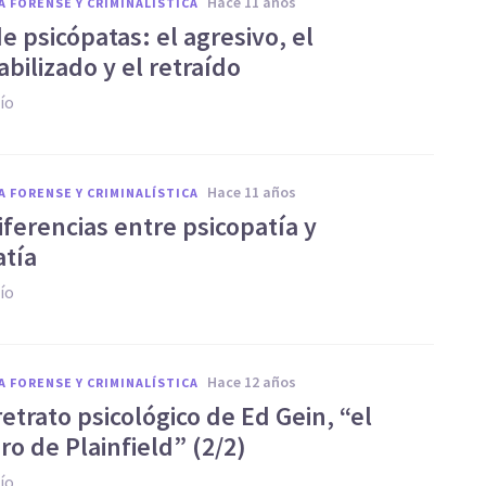
hace 11 años
A FORENSE Y CRIMINALÍSTICA
e psicópatas: el agresivo, el
bilizado y el retraído
ío
hace 11 años
A FORENSE Y CRIMINALÍSTICA
iferencias entre psicopatía y
atía
ío
hace 12 años
A FORENSE Y CRIMINALÍSTICA
retrato psicológico de Ed Gein, “el
ro de Plainfield” (2/2)
ío