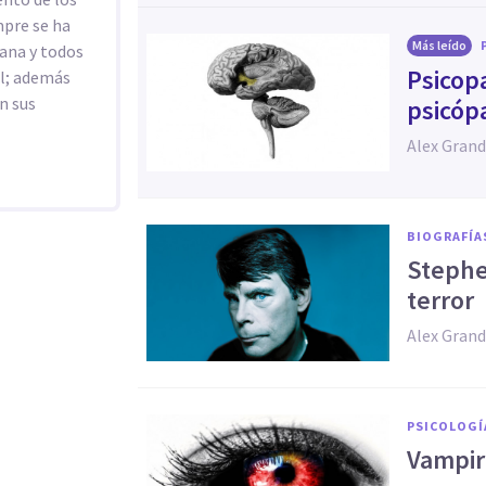
mpre se ha
Más leído
ana y todos
Psicop
al; además
en sus
psicóp
Alex Grand
BIOGRAFÍA
​Stephe
terror
Alex Grand
PSICOLOGÍ
Vampir