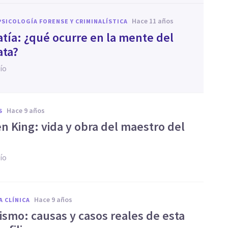
hace 11 años
PSICOLOGÍA FORENSE Y CRIMINALÍSTICA
atía: ¿qué ocurre en la mente del
ata?
ío
hace 9 años
S
n King: vida y obra del maestro del
ío
hace 9 años
A CLÍNICA
ismo: causas y casos reales de esta