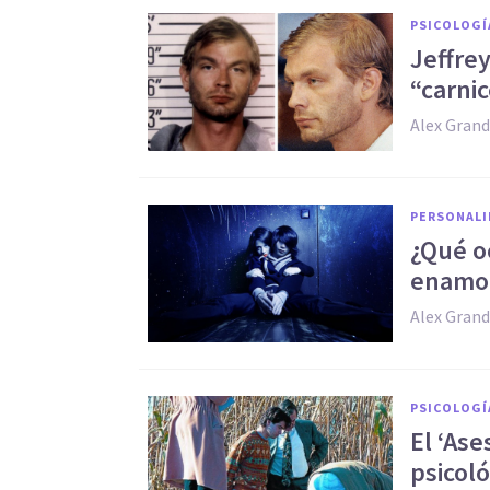
PSICOLOGÍ
​Jeffre
“carni
Alex Grand
PERSONALI
¿Qué o
enamo
Alex Grand
PSICOLOGÍ
​El ‘As
psicoló