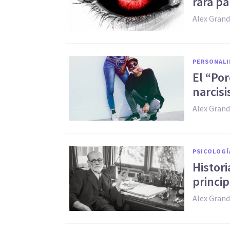
rara pa
Alex Grand
PERSONALI
El “Por
narcisi
Alex Grand
PSICOLOGÍ
Histori
princi
Alex Grand