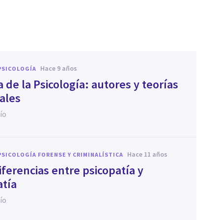
hace 9 años
PSICOLOGÍA
a de la Psicología: autores y teorías
pales
ío
hace 11 años
PSICOLOGÍA FORENSE Y CRIMINALÍSTICA
iferencias entre psicopatía y
atía
ío