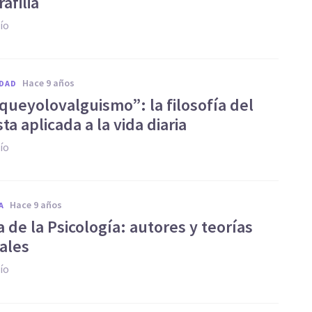
rafilia
ío
hace 9 años
DAD
queyolovalguismo”: la filosofía del
sta aplicada a la vida diaria
ío
hace 9 años
A
a de la Psicología: autores y teorías
pales
ío