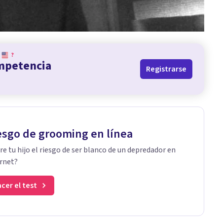
?
ompetencia
Registrarse
esgo de grooming en línea
re tu hijo el riesgo de ser blanco de un depredador en
rnet?
cer el test