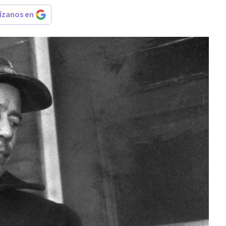
rízanos en