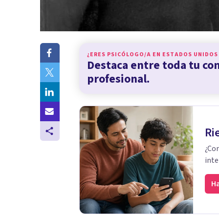
¿ERES PSICÓLOGO/A EN
ESTADOS UNIDOS
Destaca entre toda tu c
profesional.
Ri
¿Cor
inte
Ha