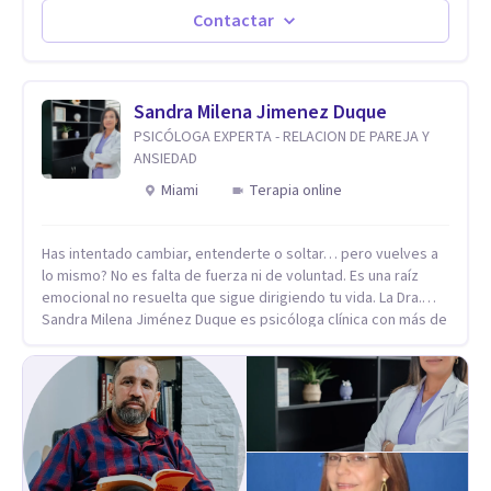
de lunes a sabado. el costo de cada sesión lo acordamos en
Contactar
el primer contacto
Sandra Milena Jimenez Duque
PSICÓLOGA EXPERTA - RELACION DE PAREJA Y
ANSIEDAD
Miami
Terapia online
Has intentado cambiar, entenderte o soltar… pero vuelves a
lo mismo? No es falta de fuerza ni de voluntad. Es una raíz
emocional no resuelta que sigue dirigiendo tu vida. La Dra.
Sandra Milena Jiménez Duque es psicóloga clínica con más de
10 años de experiencia, reconocida como una de las
profesionales más destacadas en el abordaje profundo de la
ansiedad, la baja autoestima, la dependencia emocional y los
conflictos de pareja. Ha trabajado con pacientes en
diferentes países, acompañando procesos complejos. Su
enfoque terapéutico se diferencia por una premisa clara: no
trabaja el síntoma, trabaja la raíz que lo origina. Su