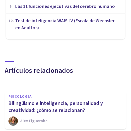
Las 11 funciones ejecutivas del cerebro humano
9
.
Test de inteligencia WAIS-IV (Escala de Wechsler
10
.
en Adultos)
COGNICIÓN E INTELIGENCIA
Inteligencia colaborativa: ¿qué
es exactamente?
Artículos relacionados
Grupo P&a
PSICOLOGÍA
Bilingüismo e inteligencia, personalidad y
creatividad: ¿cómo se relacionan?
Alex Figueroba
COGNICIÓN E INTELIGENCIA