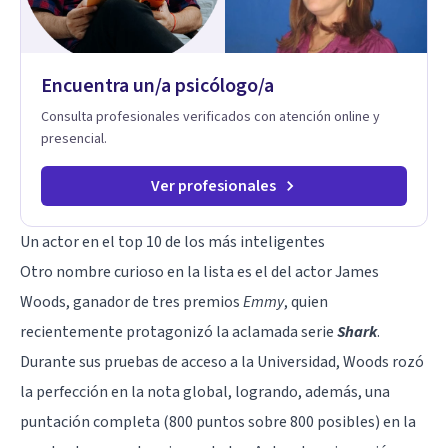
metodología interviene en tres niveles: regulación del
sistema emocional, reprocesamiento de heridas de la
infancia y reestructuración cognitiva profunda, permitiendo
transformar patrones, emociones y decisiones desde su
Encuentra un/a psicólogo/a
origen. Si buscas un proceso superficial, este no es el lugar.
Pero si estás listo(a) para comprender, sanar y transformar la
Consulta profesionales verificados con atención online y
raíz de lo que te ocurre, la Dra. Sandra Milena Jiménez Duque
presencial.
es una de las mejores opciones para acompañarte. Porque
cuando sanas tu mundo interno, cambias tu forma de pensar,
de elegir y de vivir.
Ver profesionales
Un actor en el top 10 de los más inteligentes
Otro nombre curioso en la lista es el del actor
James
Woods
, ganador de tres premios
Emmy
, quien
recientemente protagonizó la aclamada serie
Shark
.
Durante sus pruebas de acceso a la Universidad, Woods rozó
la perfección en la nota global, logrando, además, una
puntación completa (800 puntos sobre 800 posibles) en la