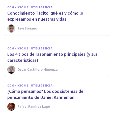
​¿Eres más inteligente que la
COGNICIÓN E INTELIGENCIA
media? 11 señales que lo
Conocimiento Tácito: qué es y cómo lo
confirman
expresamos en nuestras vidas
Javi Soriano
Bertrand Regader
COGNICIÓN E INTELIGENCIA
Los 4 tipos de razonamiento principales (y sus
características)
Oscar Castillero Mimenza
COGNICIÓN E INTELIGENCIA
​¿Cómo pensamos? Los dos sistemas de
pensamiento de Daniel Kahneman
Rafael Ramírez Lago