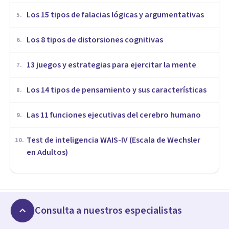
Los 15 tipos de falacias lógicas y argumentativas
5
.
Los 8 tipos de distorsiones cognitivas
6
.
13 juegos y estrategias para ejercitar la mente
7
.
Los 14 tipos de pensamiento y sus características
8
.
Las 11 funciones ejecutivas del cerebro humano
9
.
Test de inteligencia WAIS-IV (Escala de Wechsler
10
.
en Adultos)
COGNICIÓN E INTELIGENCIA
Test de Terman Merril: qué es
y qué partes y pruebas
contiene
Consulta a nuestros especialistas
Artículos relacionados