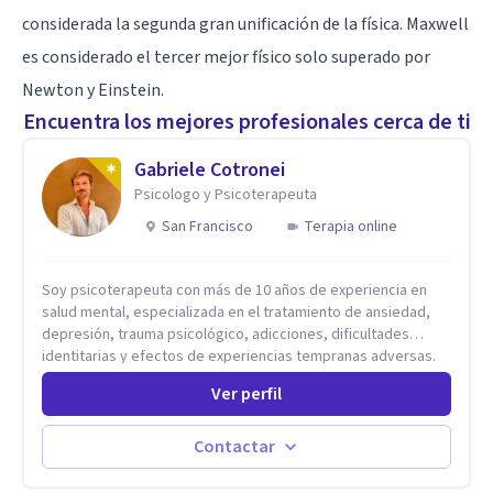
considerada la segunda gran unificación de la física. Maxwell
es considerado el tercer mejor físico solo superado por
Newton y Einstein.
Encuentra los mejores profesionales cerca de ti
Gabriele Cotronei
Psicologo y Psicoterapeuta
San Francisco
Terapia online
Soy psicoterapeuta con más de 10 años de experiencia en
salud mental, especializada en el tratamiento de ansiedad,
depresión, trauma psicológico, adicciones, dificultades
identitarias y efectos de experiencias tempranas adversas.
Ofrezco un espacio terapéutico seguro, confidencial y
Ver perfil
profundamente humano, donde el dolor emocional puede
transformarse en autoconocimiento, regulación emocional y
bienestar. Trabajo desde un enfoque integrativo que combina
Contactar
psicoanálisis, terapia somática y de trauma, psicología
corporal, Mentalization Based Therapy (MBT), hipnoterapia y