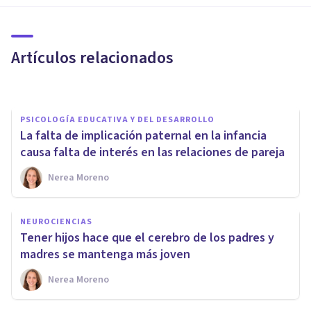
¿Es verdad que los hijos
medianos cooperan más?
Artículos relacionados
Nerea Moreno
PSICOLOGÍA EDUCATIVA Y DEL DESARROLLO
La falta de implicación paternal en la infancia
causa falta de interés en las relaciones de pareja
Nerea Moreno
PSICOLOGÍA EDUCATIVA Y DEL DESARROLLO
NEUROCIENCIAS
¿Cuándo se empezó a creer
Tener hijos hace que el cerebro de los padres y
que el Amor malcría?
madres se mantenga más joven
Nerea Moreno
Nerea Moreno