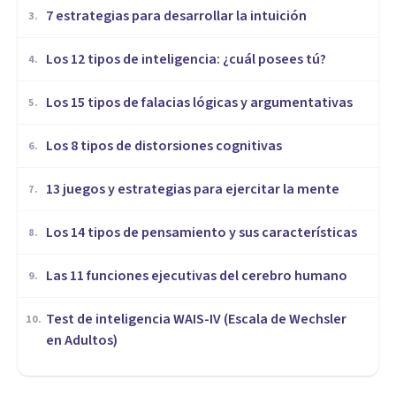
7 estrategias para desarrollar la intuición
3
.
Los 12 tipos de inteligencia: ¿cuál posees tú?
4
.
Los 15 tipos de falacias lógicas y argumentativas
5
.
Los 8 tipos de distorsiones cognitivas
6
.
13 juegos y estrategias para ejercitar la mente
7
.
Los 14 tipos de pensamiento y sus características
8
.
Las 11 funciones ejecutivas del cerebro humano
9
.
Test de inteligencia WAIS-IV (Escala de Wechsler
10
.
en Adultos)
PSICOLOGÍA EDUCATIVA Y DEL DESARROLLO