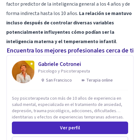
factor predictor de la inteligencia general a los 4 años y de
forma indirecta hasta los 10 años.
La relación se mantuvo
incluso después de controlar diversas variables
potencialmente influyentes cómo podían ser la
inteligencia materna y el temperamento infantil
.
Encuentra los mejores profesionales cerca de ti
Gabriele Cotronei
Psicologo y Psicoterapeuta
San Francisco
Terapia online
Soy psicoterapeuta con más de 10 años de experiencia en
salud mental, especializada en el tratamiento de ansiedad,
depresión, trauma psicológico, adicciones, dificultades
identitarias y efectos de experiencias tempranas adversas.
Ofrezco un espacio terapéutico seguro, confidencial y
Ver perfil
profundamente humano, donde el dolor emocional puede
transformarse en autoconocimiento, regulación emocional y