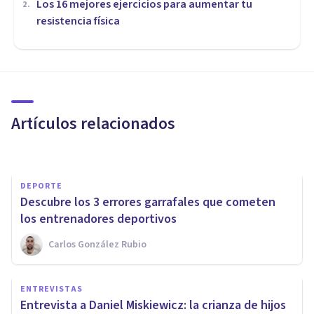
Los 16 mejores ejercicios para aumentar tu
2
.
resistencia física
PSICOLOGÍA
​Tipos de motivación: las 8
fuentes motivacionales
Artículos relacionados
Jonathan García-Allen
DEPORTE
Descubre los 3 errores garrafales que cometen
los entrenadores deportivos
Carlos González Rubio
FRASES Y REFLEXIONES
ENTREVISTAS
140 frases deportivas para
Entrevista a Daniel Miskiewicz: la crianza de hijos