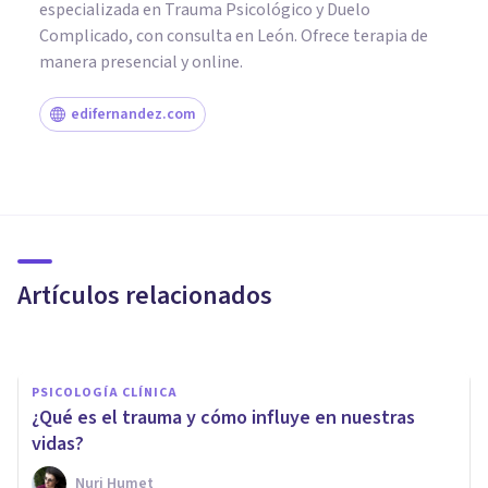
especializada en Trauma Psicológico y Duelo
Complicado, con consulta en León. Ofrece terapia de
manera presencial y online.
edifernandez.com
PSICOLOGÍA CLÍNICA
Descubren un Trauma
heredado por la Vía
Epigenética en refugiados
Artículos relacionados
sirios
Javi Soriano
PSICOLOGÍA CLÍNICA
¿Qué es el trauma y cómo influye en nuestras
vidas?
Nuri Humet