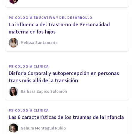
PSICOLOGÍA CLÍNICA
¿Cuáles son los efectos de los
PSICOLOGÍA EDUCATIVA Y DEL DESARROLLO
traumas causados por la
La influencia del Trastorno de Personalidad
guerra?
materna en los hijos
Melissa Santamaría
Nerea Moreno
PSICOLOGÍA CLÍNICA
Disforia Corporal y autopercepción en personas
trans más allá de la transición
Bárbara Zapico Salomón
PSICOLOGÍA CLÍNICA
Las 6 características de los traumas de la infancia
Nahum Montagud Rubio