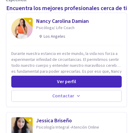
Encuentra los mejores profesionales cerca de ti
Nancy Carolina Damian
Psicóloga/ Life Coach
Los Angeles
Durante nuestra estancia en este mundo, la vida nos forza a
experimentar infinidad de circuntancias. El permitirnos sentir
todo nuestro cuerpo y entender nuestro maravilloso cerebro,
es fundamental para poder apreciarlas. Es por eso que, Nancy
Damian esta dispuesta a brindarte una mano amiga atravez de
Ver perfil
herramientas fundamentales para crecer y fortalecer tu
mente, alma y SER. El cómo percibimos y manejamos
nuestros diarios sucesos es el detonator que nos lleva al
Contactar
resultado de efectos impactantes que se nos quedaran
memorables. Ayudar a otros seres humanos a disfrutar de la
hermosa vida que hay, es mi placer y deleite ya que ser FELIZ
es derecho de toda la GENTE.
Jessica Briseño
Psicología Integral -Atención Online