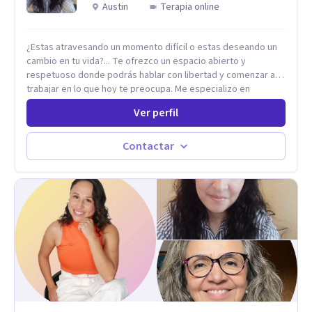
Austin
Terapia online
¿Estas atravesando un momento difícil o estas deseando un
cambio en tu vida?... Te ofrezco un espacio abierto y
respetuoso donde podrás hablar con libertad y comenzar a
trabajar en lo que hoy te preocupa. Me especializo en
Trastornos de Ansiedad y a lo largo de mi experiencia
Ver perfil
profesional he acompañado a muchas Familias y Parejas con
distintas problemáticas como el manejo del estrés,
Autoestima, Gestión de la Ira, Depresión, Retos en la Crianza,
Contactar
Codependencia, Celos, entre otros. Cuento con más de 12
años de experiencia en el área de la Salud mental y he
trabajado en distintos contextos clínicos con niños,
Adolescentes y Adultos