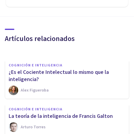
COGNICIÓN E INTELIGENCIA
​¿Qué es el Cociente Intelectual
(CI)?
Artículos relacionados
Oscar Castillero Mimenza
COGNICIÓN E INTELIGENCIA
¿Es el Cociente Intelectual lo mismo que la
inteligencia?
Alex Figueroba
COGNICIÓN E INTELIGENCIA
COGNICIÓN E INTELIGENCIA
La teoría triárquica de la
La teoría de la inteligencia de Francis Galton
inteligencia de Sternberg
Arturo Torres