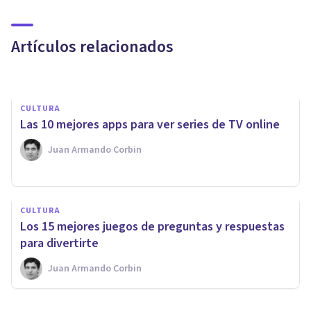
Las 10 mejores apps para ver
películas desde tu móvil
Artículos relacionados
Juan Armando Corbin
CULTURA
Las 10 mejores apps para ver series de TV online
Juan Armando Corbin
MISCELÁNEA
CULTURA
105 cosas que puedes hacer
Los 15 mejores juegos de preguntas y respuestas
cuando estás aburrido
para divertirte
Juan Armando Corbin
Juan Armando Corbin