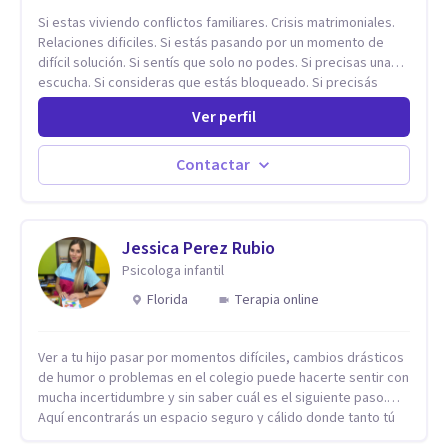
Si estas viviendo conflictos familiares. Crisis matrimoniales.
Relaciones dificiles. Si estás pasando por un momento de
difícil solución. Si sentís que solo no podes. Si precisas una
escucha. Si consideras que estás bloqueado. Si precisás
comprensión. Si no logras definir proyectos, objetivos,
Ver perfil
sueños, deseos. Si pensás que lo que te pasa no es tan
grave, pero podría ayudar. Si estás en adicciones y tu
intención es hacer algo con lo que te está pasando. No dudes
Contactar
en comunicarte a fin de comenzar a resolver la situación que
está generando esa angustia.
Jessica Perez Rubio
Psicologa infantil
Florida
Terapia online
Ver a tu hijo pasar por momentos difíciles, cambios drásticos
de humor o problemas en el colegio puede hacerte sentir con
mucha incertidumbre y sin saber cuál es el siguiente paso.
Aquí encontrarás un espacio seguro y cálido donde tanto tú
como tus hijos se sentirán realmente escuchados,