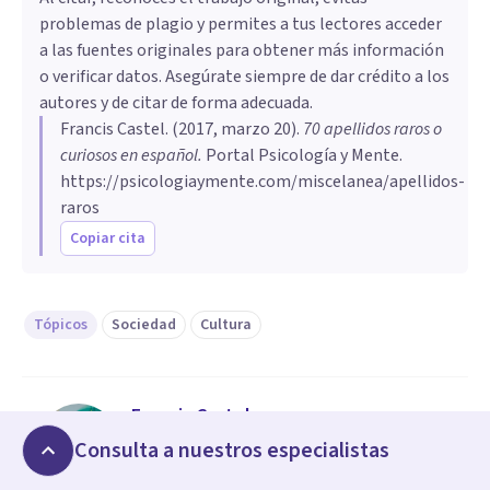
problemas de plagio y permites a tus lectores acceder
a las fuentes originales para obtener más información
o verificar datos. Asegúrate siempre de dar crédito a los
autores y de citar de forma adecuada.
Francis Castel
. (
2017, marzo 20
).
70 apellidos raros o
curiosos en español
.
Portal Psicología y Mente.
https://psicologiaymente.com/miscelanea/apellidos-
raros
Copiar cita
Tópicos
Sociedad
Cultura
Francis Castel
Psicólogo clínico
Consulta a nuestros especialistas