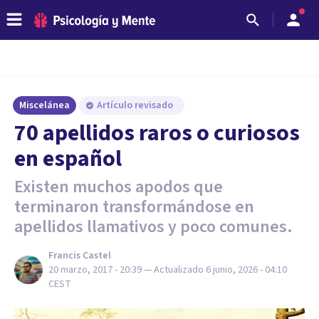
Miscelánea
Artículo revisado
70 apellidos raros o curiosos
en español
Existen muchos apodos que
terminaron transformándose en
apellidos llamativos y poco comunes.
Francis Castel
20 marzo, 2017 - 20:39
— Actualizado
6 junio, 2026 - 04:10
CEST