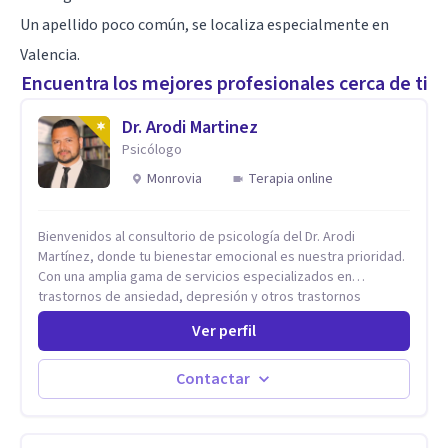
Un apellido poco común, se localiza especialmente en
Valencia.
Encuentra los mejores profesionales cerca de ti
Dr. Arodi Martinez
Psicólogo
Monrovia
Terapia online
Bienvenidos al consultorio de psicología del Dr. Arodi
Martínez, donde tu bienestar emocional es nuestra prioridad.
Con una amplia gama de servicios especializados en
trastornos de ansiedad, depresión y otros trastornos
emocionales, estamos dedicados a ofrecerte el mejor
Ver perfil
tratamiento para mejorar tu salud mental. En nuestro
consultorio, ofrecemos una variedad de terapias y
tratamientos diseñados para satisfacer tus necesidades
Contactar
específicas: Terapia para Trastornos de Ansiedad y
Depresión: Somos expertos en el tratamiento de la ansiedad
y la depresión, utilizando enfoques basados en evidencia