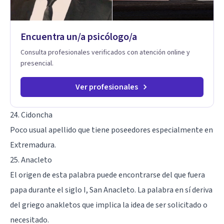
resiliencia y bienestar. Creo profundamente en la
autoconciencia como un camino fundamental para la
transformación personal y para construir una vida más
Encuentra un/a psicólogo/a
auténtica y significativa.
Consulta profesionales verificados con atención online y
presencial.
Ver profesionales
24. Cidoncha
Poco usual apellido que tiene poseedores especialmente en
Extremadura.
25. Anacleto
El origen de esta palabra puede encontrarse del que fuera
papa durante el siglo I, San Anacleto. La palabra en sí deriva
del griego anakletos que implica la idea de ser solicitado o
necesitado.