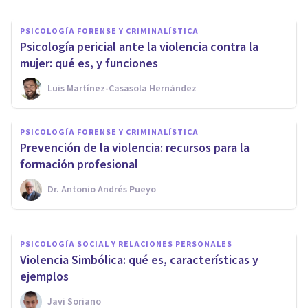
PSICOLOGÍA FORENSE Y CRIMINALÍSTICA
Psicología pericial ante la violencia contra la
mujer: qué es, y funciones
Luis Martínez-Casasola Hernández
PSICOLOGÍA
PSICOLOGÍA FORENSE Y CRIMINALÍSTICA
¿Qué significa el color rojo en
Prevención de la violencia: recursos para la
Psicología?
formación profesional
Dr. Antonio Andrés Pueyo
Oscar Castillero Mimenza
PSICOLOGÍA SOCIAL Y RELACIONES PERSONALES
Violencia Simbólica: qué es, características y
ejemplos
Javi Soriano