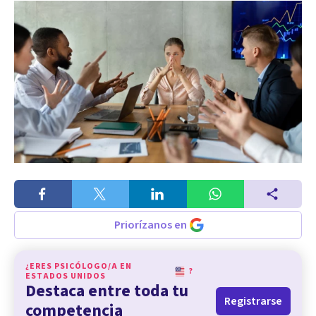
Priorízanos en
¿ERES PSICÓLOGO/A EN
?
ESTADOS UNIDOS
Destaca entre toda tu
Registrarse
competencia