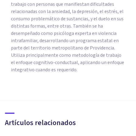
trabajo con personas que manifiestan dificultades
relacionadas con la ansiedad, la depresión, el estrés, el
consumo problemático de sustancias, y el duelo en sus
distintas formas, entre otras. También se ha
desempeñado como psicóloga experta en violencia
intrafamiliar, desarrollando un programa estatal en
parte del territorio metropolitano de Providencia.
Utiliza principalmente como metodología de trabajo
el enfoque cognitivo-conductual, aplicando un enfoque
integrativo cuando es requerido.
PSICOLOGÍA
Catarsis: el proceso de
liberación emocional
Artículos relacionados
Jonathan García-Allen