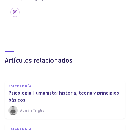
PSICOLOGÍA
La teoría de las motivaciones
de David McClelland
Artículos relacionados
Arturo Torres
PSICOLOGÍA
Psicología Humanista: historia, teoría y principios
básicos
Adrián Triglia
PSICOLOGÍA
PSICOLOGÍA