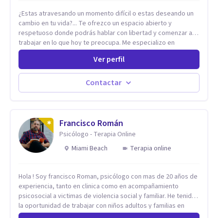
¿Estas atravesando un momento difícil o estas deseando un
cambio en tu vida?... Te ofrezco un espacio abierto y
respetuoso donde podrás hablar con libertad y comenzar a
trabajar en lo que hoy te preocupa. Me especializo en
Trastornos de Ansiedad y a lo largo de mi experiencia
Ver perfil
profesional he acompañado a muchas Familias y Parejas con
distintas problemáticas como el manejo del estrés,
Autoestima, Gestión de la Ira, Depresión, Retos en la Crianza,
Contactar
Codependencia, Celos, entre otros. Cuento con más de 12
años de experiencia en el área de la Salud mental y he
trabajado en distintos contextos clínicos con niños,
Adolescentes y Adultos
Francisco Román
Psicólogo - Terapia Online
Miami Beach
Terapia online
Hola ! Soy francisco Roman, psicólogo con mas de 20 años de
experiencia, tanto en clinica como en acompañamiento
psicosocial a victimas de violencia social y familiar. He tenido
la oportunidad de trabajar con niños adultos y familias en
todos los espacios y esto me ha dado un una variedad de