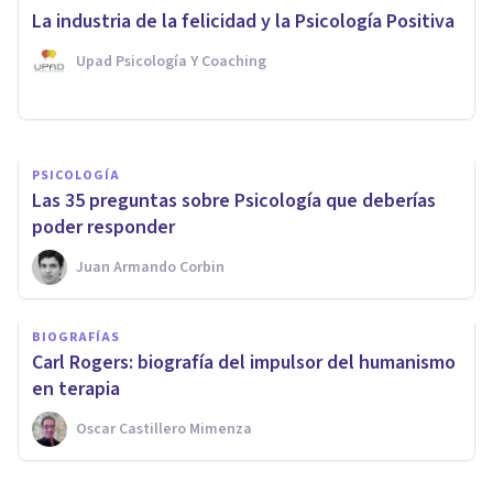
La teoría existencialista de
La industria de la felicidad y la Psicología Positiva
Martin Heidegger
Upad Psicología Y Coaching
Adrián Triglia
PSICOLOGÍA
Las 35 preguntas sobre Psicología que deberías
poder responder
Juan Armando Corbin
BIOGRAFÍAS
Carl Rogers: biografía del impulsor del humanismo
en terapia
Oscar Castillero Mimenza