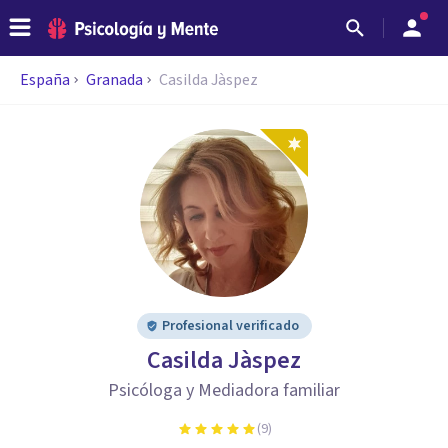
España
Granada
Casilda Jàspez
Profesional verificado
Casilda Jàspez
Psicóloga y Mediadora familiar
(
9
)