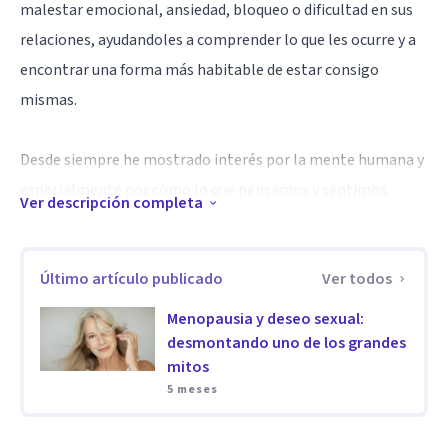
malestar emocional, ansiedad, bloqueo o dificultad en sus
relaciones, ayudandoles a comprender lo que les ocurre y a
encontrar una forma más habitable de estar consigo
mismas.
Desde siempre he mostrado interés por la mente humana y
especialmente por cómo lo que pensamos y sentimos
Ver descripción completa
condiciona nuestra vida mucho más que la propia realidad;
no es tanto lo que nos pueda suceder sino cómo lo vivimos.
Último artículo publicado
Ver todos
Por eso, mi trabajo parte de la escucha de la experiencia
subjetiva de cada persona.
Menopausia y deseo sexual:
desmontando uno de los grandes
mitos
Entiendo la terapia como un espacio de acompañamiento
5 meses
donde poder dar sentido a lo que ocurre, abrir nuevas
perspectivas y facilitar cambios que permitan vivir con