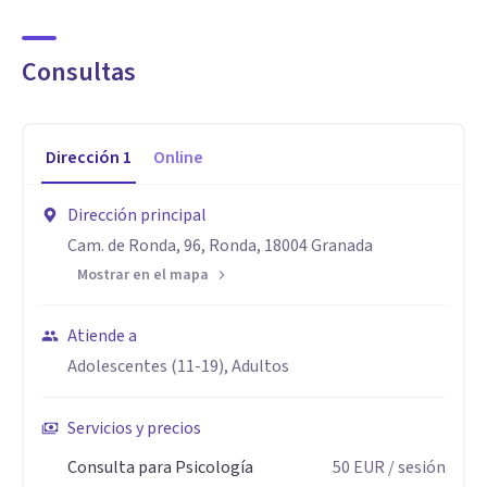
mayor equilibrio y bienestar.
Consultas
Especialidad
Realizo terapia grupal y atiendo principalmente en terapia
individual, de pareja y terapia de familia, tanto presencial
Dirección
1
Online
como online.
Dirección principal
Aptitudes
Cam. de Ronda, 96, Ronda, 18004 Granada
Trabajo desde una escucha activa y cuando lo considero
Mostrar en el mapa
oportuno, incorporo recursos como la escritura terapéutica
o la elaboración de la historia de vida, herramientas que
Atiende a
pueden ayudar a profundizar en el proceso personal.
Adolescentes (11-19), Adultos
Servicios y precios
Consulta para Psicología
50
EUR
/ sesión