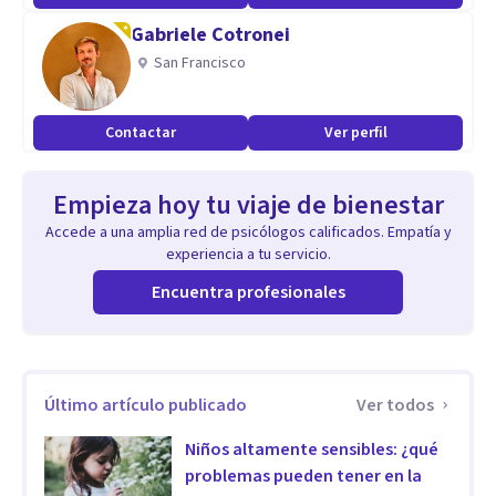
alimentación, Trastornos del sueño, Dificultades en el área
Gabriele Cotronei
sexual, Déficit en habilidades sociales y timidez, Dificultades
San Francisco
en el control de ira y agresividad
-Terapia de Pareja
Contactar
Ver perfil
-Infantil y Adolescente: Problemas de conducta, Déficit en
habilidades sociales, Trastornos del aprendizaje, Déficit de
Empieza hoy tu viaje de bienestar
atención e hiperactividad (TDAH), Ansiedad Infantil,
Accede a una amplia red de psicólogos calificados. Empatía y
Depresión infantil, Trastornos de la eliminación: encopresis
experiencia a tu servicio.
y enuresis, Trastornos del sueño, Trastornos de
Encuentra profesionales
alimentación
- Psicología Forense
- Coaching
Último artículo publicado
Ver todos
Niños altamente sensibles: ¿qué
problemas pueden tener en la