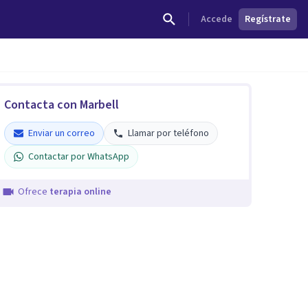
Accede
Regístrate
Contacta con Marbell
Enviar un correo
Llamar por teléfono
Contactar por WhatsApp
Ofrece
terapia online
Marbell Ledesma Trujillo
Verificado
5
Enviar un correo
Llamar por teléfono