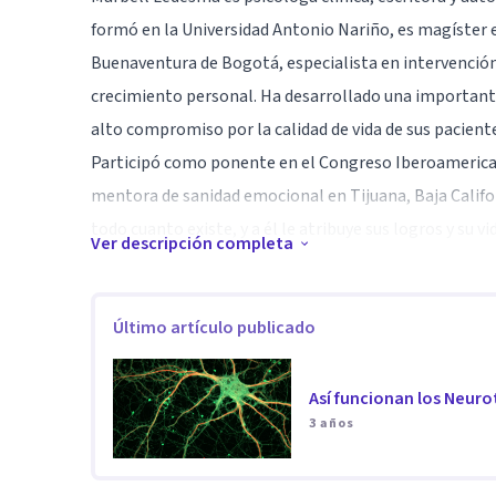
formó en la Universidad Antonio Nariño, es magíster e
Buenaventura de Bogotá, especialista en intervención 
crecimiento personal. Ha desarrollado una importante 
alto compromiso por la calidad de vida de sus paciente
Participó como ponente en el Congreso Iberoamerica
mentora de sanidad emocional en Tijuana, Baja Califor
todo cuanto existe, y a él le atribuye sus logros y su v
Ver descripción completa
Especialidad
Magister en psicología clínica.
Último artículo publicado
Especialista en intervención en situaciones de crisis.
Terapeuta de parejas.
Así funcionan los Neur
experta en autoestima, relaciones sanas y crecimient
3 años
Aptitudes