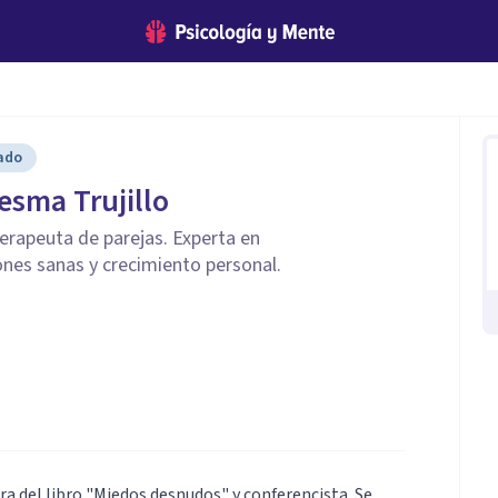
cado
esma Trujillo
terapeuta de parejas. Experta en
ones sanas y crecimiento personal.
ra del libro "Miedos desnudos" y conferencista. Se