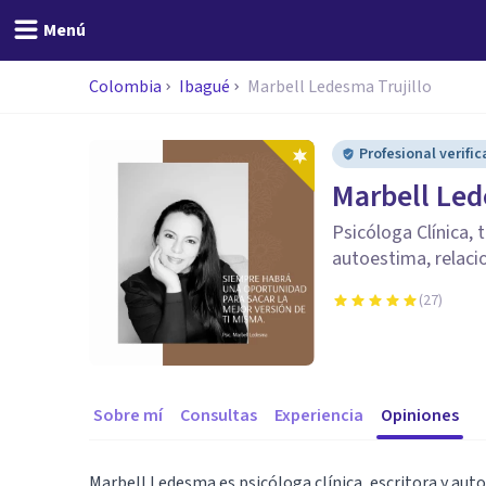
Menú
Colombia
Ibagué
Marbell Ledesma Trujillo
Profesional verifi
Marbell Led
Psicóloga Clínica, 
autoestima, relaci
(
27
)
Sobre mí
Consultas
Experiencia
Opiniones
Marbell Ledesma es psicóloga clínica, escritora y auto